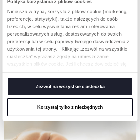
Polityka korzystania z plików cookies
Niniejsza witryna, korzysta z plików cookie (marketing,
preferencje, statystyki), także należących do osób
trzecich, w celu wyświetlania reklam i oferowania
personalizowanych usług, dostosowanych do twoich
+ KOLORY
preferencji lub w celu poprawy twojego doświadczenia z
użytkowania tej strony. Klikając „zezwól na wszystkie
OKULARY
OKULARY
PRZECIWSŁONECZNE
PRZECIWSŁONECZNE
ciasteczka” wyrażasz zgodę na umieszczanie
24M+ POLARIZED
12M+
wszystkich plików cookie. Jeśli chcesz dowiedzieć się
więcej lub wyrazić zgodę tylko na niektóre pliki cookie,
kliknij „Ustawienia”. Zamykając ten baner, wyrażasz
zgodę na używanie wyłącznie technicznych plików
Zezwól na wszystkie ciasteczka
NASZA RADA
cookie, które są niezbędne dla żądanej usługi.
Korzystaj tylko z niezbędnych