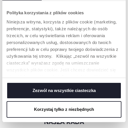
ZAINTERESOWAĆ
Polityka korzystania z plików cookies
Niniejsza witryna, korzysta z plików cookie (marketing,
preferencje, statystyki), także należących do osób
trzecich, w celu wyświetlania reklam i oferowania
personalizowanych usług, dostosowanych do twoich
preferencji lub w celu poprawy twojego doświadczenia z
użytkowania tej strony. Klikając „zezwól na wszystkie
ciasteczka” wyrażasz zgodę na umieszczanie
wszystkich plików cookie. Jeśli chcesz dowiedzieć się
więcej lub wyrazić zgodę tylko na niektóre pliki cookie,
+ KOLORY
kliknij „Ustawienia”. Zamykając ten baner, wyrażasz
OKULARY
OKULARY
PRZECIWSŁONECZNE
PRZECIWSŁONECZNE
zgodę na używanie wyłącznie technicznych plików
Zezwól na wszystkie ciasteczka
24M+ POLARIZED
12M+
cookie, które są niezbędne dla żądanej usługi.
Korzystaj tylko z niezbędnych
NASZA RADA