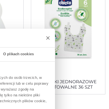
O plikach cookies
3 Kolory
ących do osób trzecich, w
ZEK Z
ŚLINIACZKI JEDNORAZOWE
eferencji lub w celu poprawy
KOMPOSTOWALNE 36 SZT
” wyrażasz zgodę na
 tylko na niektóre pliki
technicznych plików cookie,
PIERWSZYCH DNI