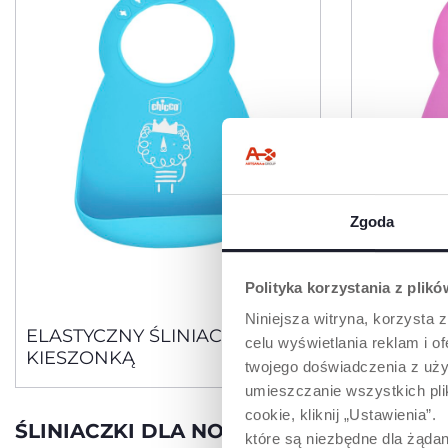
Zgoda
Polityka korzystania z plik
3 Kolory
Niniejsza witryna, korzysta z
ELASTYCZNY ŚLINIACZEK Z
ELASTYC
celu wyświetlania reklam i 
KIESZONKĄ
KIESZON
twojego doświadczenia z uży
umieszczanie wszystkich plik
cookie, kliknij „Ustawienia
ŚLINIACZKI DLA NOWORODKA I NIEMO
które są niezbędne dla żądan