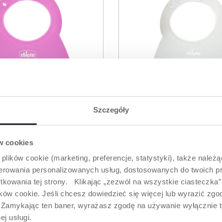
Szczegóły
ów cookies
3 Kolory
 plików cookie (marketing, preferencje, statystyki), także należ
ZNY ŚLINIACZEK Z
ELASTYCZNY ŚLINIAC
oferowania personalizowanych usług, dostosowanych do twoich pr
KĄ
KIESZONKĄ
tkowania tej strony. Klikając „zezwól na wszystkie ciasteczka
ów cookie. Jeśli chcesz dowiedzieć się więcej lub wyrazić zgodę
”. Zamykając ten baner, wyrażasz zgodę na używanie wyłącznie 
WLĄT – BEZPIECZEŃSTWO I WYGODA OD 
ej usługi.