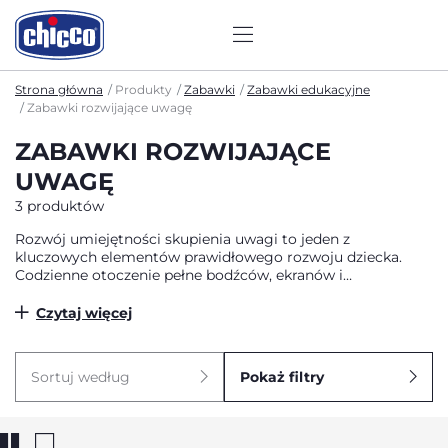
Strona główna
Produkty
Zabawki
Zabawki edukacyjne
Zabawki rozwijające uwagę
ZABAWKI ROZWIJAJĄCE
UWAGĘ
3 produktów
Rozwój umiejętności skupienia uwagi to jeden z
kluczowych elementów prawidłowego rozwoju dziecka.
Codzienne otoczenie pełne bodźców, ekranów i
rozpraszaczy sprawia, że współczesne dzieci mają coraz
więcej trudności z utrzymaniem koncentracji na jednym
Czytaj więcej
zadaniu. Zabawki na koncentrację dla dzieci to specjalnie
zaprojektowane produkty, które poprzez angażującą
zabawę trenują umiejętność skupienia, cierpliwość i
Sortuj według
Pokaż filtry
wytrwałość. Nasze zabawki edukacyjne łączą w sobie
elementy zabawy z rozwojem kluczowych umiejętności
poznawczych, oferując dzieciom możliwość nauki przez
doświadczenie i eksplorację.