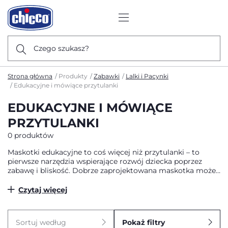
Czego szukasz?
Strona główna
Produkty
Zabawki
Lalki i Pacynki
Edukacyjne i mówiące przytulanki
EDUKACYJNE I MÓWIĄCE
PRZYTULANKI
0 produktów
Maskotki edukacyjne to coś więcej niż przytulanki – to
pierwsze narzędzia wspierające rozwój dziecka poprzez
zabawę i bliskość. Dobrze zaprojektowana maskotka może
jednocześnie uspokajać, angażować zmysły i wprowadzać
malucha w świat dźwięków, słów oraz prostych aktywności.
Czytaj więcej
Dzięki temu dziecko uczy się naturalnie, w swoim tempie i
w bezpiecznym otoczeniu.
Sortuj według
Pokaż filtry