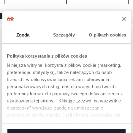
Zgoda
Szczegóły
O plikach cookies
Brak wyników
Polityka korzystania z plików cookies
Niniejsza witryna, korzysta z plików cookie (marketing,
MASKOTKA INTERAKTYWNA DLA
preferencje, statystyki), także należących do osób
NIEMOWLAKA – JAK WSPIERA
trzecich, w celu wyświetlania reklam i oferowania
ROZWÓJ?
personalizowanych usług, dostosowanych do twoich
preferencji lub w celu poprawy twojego doświadczenia z
W pierwszych miesiącach życia dziecko poznaje świat
głównie przez dotyk, dźwięk i obserwację. Maskotka
użytkowania tej strony. Klikając „zezwól na wszystkie
interaktywna dla niemowlaka łączy te elementy, oferując
ciasteczka” wyrażasz zgodę na umieszczanie
różne bodźce – miękkie materiały, kontrastowe detale czy
wszystkich plików cookie. Jeśli chcesz dowiedzieć się
proste aktywności manualne. Takie rozwiązania pomagają
rozwijać koordynację ruchową, zachęcają do chwytania i
więcej lub wyrazić zgodę tylko na niektóre pliki cookie,
Czytaj więcej
odkrywania zależności między działaniem a efektem.
kliknij „Ustawienia”. Zamykając ten baner, wyrażasz
Dodatkowo dźwięki i melodie wspierają rozwój słuchu oraz