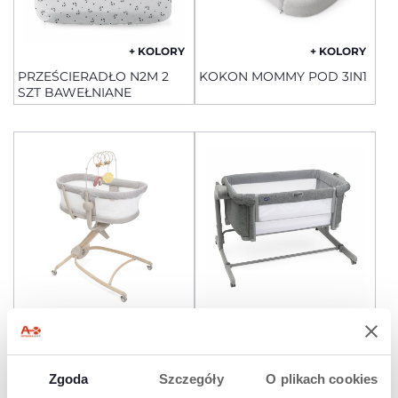
+ KOLORY
+ KOLORY
PRZEŚCIERADŁO N2M 2
KOKON MOMMY POD 3IN1
SZT BAWEŁNIANE
+ KOLORY
+ KOLORY
BABY HUG ARMONIA
CHICCO NEXT2ME MAGIC
EVO ŁÓŻECZKO
DOSTAWNE
Zgoda
Szczegóły
O plikach cookies