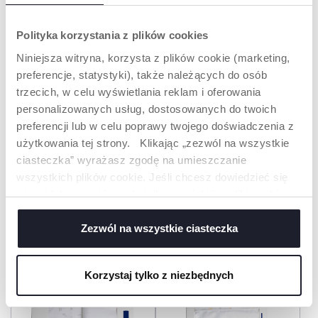
Polityka korzystania z plików cookies
Niniejsza witryna, korzysta z plików cookie (marketing,
preferencje, statystyki), także należących do osób
trzecich, w celu wyświetlania reklam i oferowania
personalizowanych usług, dostosowanych do twoich
preferencji lub w celu poprawy twojego doświadczenia z
użytkowania tej strony. Klikając „zezwól na wszystkie
+ KOLORY
+ KOLORY
ciasteczka” wyrażasz zgodę na umieszczanie
N2M PRZEŚCIERADŁO 2
CHICCO NEXT2ME
wszystkich plików cookie. Jeśli chcesz dowiedzieć się
SZT BAWEŁNIANE
ARMONIA ŁÓŻECZKO
DOSTAWNE
więcej lub wyrazić zgodę tylko na niektóre pliki cookie,
kliknij „Ustawienia”. Zamykając ten baner, wyrażasz
zgodę na używanie wyłącznie technicznych plików
Zezwól na wszystkie ciasteczka
cookie, które są niezbędne dla żądanej usługi.
Korzystaj tylko z niezbędnych