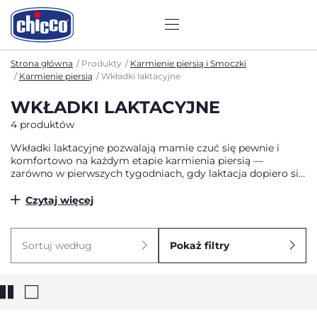
Strona główna
Produkty
Karmienie piersią i Smoczki
Karmienie piersią
Wkładki laktacyjne
WKŁADKI LAKTACYJNE
4 produktów
Wkładki laktacyjne pozwalają mamie czuć się pewnie i
komfortowo na każdym etapie karmienia piersią —
zarówno w pierwszych tygodniach, gdy laktacja dopiero się
stabilizuje, jak i później, kiedy aktywny tryb życia wymaga
niezawodnej ochrony. To dyskretne, chłonne i delikatne
Czytaj więcej
wsparcie, które chroni ubrania i daje mamie swobodę w
codziennych sytuacjach. W Chicco projektujemy wkładki z
myślą o naturalnych potrzebach kobiet, aby każda mama
Sortuj według
Pokaż filtry
mogła czuć się komfortowo i zadbać o siebie tak samo
troskliwie, jak dba o swoje dziecko.