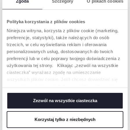
Zgoda
Szczegóły
O plikach cookies
ZAINTERESOWAĆ
Polityka korzystania z plików cookies
Niniejsza witryna, korzysta z plików cookie (marketing,
preferencje, statystyki), także należących do osób
trzecich, w celu wyświetlania reklam i oferowania
personalizowanych usług, dostosowanych do twoich
preferencji lub w celu poprawy twojego doświadczenia z
użytkowania tej strony. Klikając „zezwól na wszystkie
ciasteczka” wyrażasz zgodę na umieszczanie
+ KOLORY
wszystkich plików cookie. Jeśli chcesz dowiedzieć się
OKULARY
OKULARY
więcej lub wyrazić zgodę tylko na niektóre pliki cookie,
PRZECIWSŁONECZNE
PRZECIWSŁONECZNE
kliknij „Ustawienia”. Zamykając ten baner, wyrażasz
24M+ POLARIZED
12M+
zgodę na używanie wyłącznie technicznych plików
Zezwól na wszystkie ciasteczka
cookie, które są niezbędne dla żądanej usługi.
Korzystaj tylko z niezbędnych
NASZA RADA