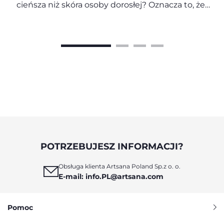
cieńsza niż skóra osoby dorosłej? Oznacza to, że
jest znacznie bardziej delikatna, przepuszczalna i
podatna na utratę wilgoci. Dlatego tak ważne
jest, aby do codziennej pielęgnacji i kąpieli
niemowlęcia używać kosmetyków
przeznaczonych specjalnie dla dzieci. W tym
artykule wyjaśniamy, jak dbać o wrażliwą skórę
noworodka oraz jak wybierać bezpieczne,
naturalne i odpowiednio skomponowane
kosmetyki dla niemowląt, które wspierają
zdrowie i komfort maluszka od pierwszych dni
życia.
POTRZEBUJESZ INFORMACJI?
Obsługa klienta Artsana Poland Sp.z o. o.
E-mail: info.PL@artsana.com
Pomoc