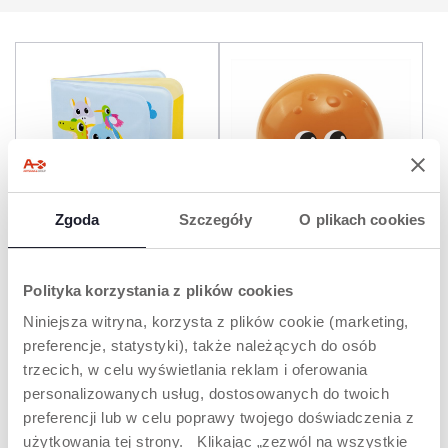
Zgoda
Szczegóły
O plikach cookies
KĄPIELOWA KSIĄŻECZKA
TAŃCZĄCA MEDUZA W
Polityka korzystania z plików cookies
123
WODZIE
Niniejsza witryna, korzysta z plików cookie (marketing,
preferencje, statystyki), także należących do osób
trzecich, w celu wyświetlania reklam i oferowania
personalizowanych usług, dostosowanych do twoich
preferencji lub w celu poprawy twojego doświadczenia z
użytkowania tej strony. Klikając „zezwól na wszystkie