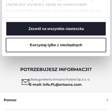
ciasteczka” wyrażasz zgodę na umieszczanie
wszystkich plików cookie. Jeśli chcesz dowiedzieć się
więcej lub wyrazić zgodę tylko na niektóre pliki cookie,
kliknij „Ustawienia”. Zamykając ten baner, wyrażasz
zgodę na używanie wyłącznie technicznych plików
Zezwól na wszystkie ciasteczka
WIRUJĄCA ROZGWIAZDA
cookie, które są niezbędne dla żądanej usługi.
DO KĄPIELI
Korzystaj tylko z niezbędnych
POTRZEBUJESZ INFORMACJI?
Obsługa klienta Artsana Poland Sp.z o. o.
E-mail: info.PL@artsana.com
Pomoc