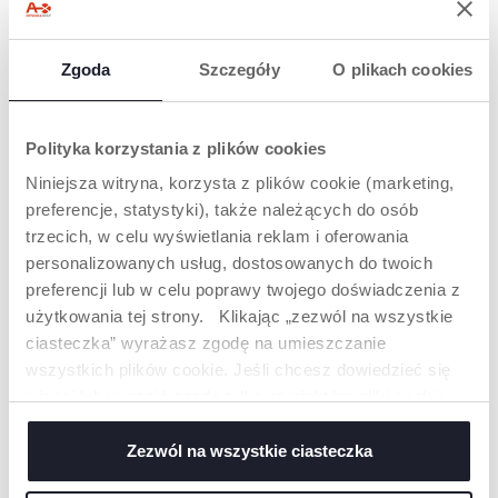
Zgoda
Szczegóły
O plikach cookies
Polityka korzystania z plików cookies
Niniejsza witryna, korzysta z plików cookie (marketing,
preferencje, statystyki), także należących do osób
trzecich, w celu wyświetlania reklam i oferowania
+ KOLORY
+ KOLORY
personalizowanych usług, dostosowanych do twoich
MIĘKKA ŁYŻECZKA
SZTUĆCE METALOWE
preferencji lub w celu poprawy twojego doświadczenia z
SILIKONOWA 6 M+
użytkowania tej strony. Klikając „zezwól na wszystkie
ciasteczka” wyrażasz zgodę na umieszczanie
wszystkich plików cookie. Jeśli chcesz dowiedzieć się
więcej lub wyrazić zgodę tylko na niektóre pliki cookie,
kliknij „Ustawienia”. Zamykając ten baner, wyrażasz
zgodę na używanie wyłącznie technicznych plików
Zezwól na wszystkie ciasteczka
cookie, które są niezbędne dla żądanej usługi.