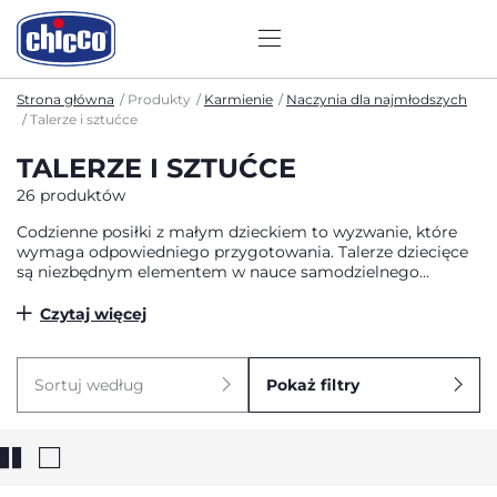
Strona główna
Produkty
Karmienie
Naczynia dla najmłodszych
Talerze i sztućce
TALERZE I SZTUĆCE
26 produktów
Codzienne posiłki z małym dzieckiem to wyzwanie, które
wymaga odpowiedniego przygotowania. Talerze dziecięce
są niezbędnym elementem w nauce samodzielnego
jedzenia, która stanowi kluczowy etap rozwoju malucha.
Talerze dziecięce stanowią niezbędny element wyposażenia,
Czytaj więcej
wspierający pierwsze próby samodzielności przy stole.
Praktyczne rozwiązania, jak antypoślizgowe podstawy czy
przyssawki, minimalizują bałagan i frustrację zarówno
Sortuj według
Pokaż filtry
rodzica, jak i dziecka. W naszej ofercie znajdziesz szeroki
wybór talerzyków, miseczek i kompletnych zestawów
obiadowych, które zostały zaprojektowane z myślą o
potrzebach najmłodszych i wygodzie rodziców.