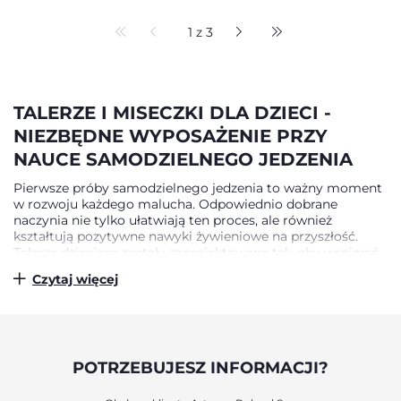
1 z 3
TALERZE I MISECZKI DLA DZIECI -
NIEZBĘDNE WYPOSAŻENIE PRZY
NAUCE SAMODZIELNEGO JEDZENIA
Pierwsze próby samodzielnego jedzenia to ważny moment
w rozwoju każdego malucha. Odpowiednio dobrane
naczynia nie tylko ułatwiają ten proces, ale również
kształtują pozytywne nawyki żywieniowe na przyszłość.
Talerze dziecięce zostały zaprojektowane tak, aby wspierać
małe rączki w trudnej sztuce posługiwania się sztućcami i
Czytaj więcej
przenoszenia jedzenia z talerza do buzi. Kluczową rolę w
nauce samodzielnego jedzenia odgrywa ergonomia naczyń.
Talerze z wysokimi brzegami pomagają dziecku nabierać
jedzenie bez rozsypywania go dookoła, a specjalnie
wyprofilowane dno ułatwia zbieranie ostatnich kęsów. To
praktyczne rozwiązanie, które znacząco zmniejsza frustrację
POTRZEBUJESZ INFORMACJI?
malucha i minimalizuje bałagan na stole czy podłodze. Na
rynku dostępne są różnorodne rodzaje talerzyków