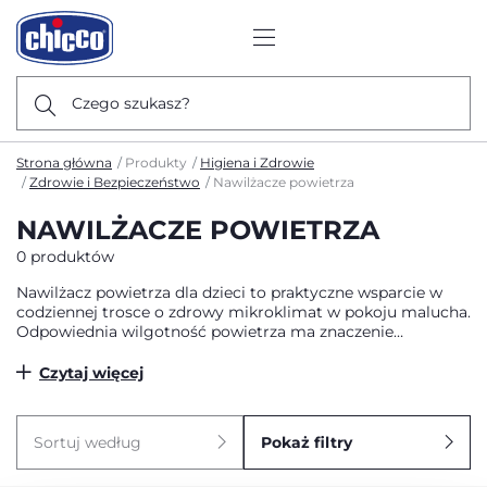
Czego szukasz?
Strona główna
Produkty
Higiena i Zdrowie
Zdrowie i Bezpieczeństwo
Nawilżacze powietrza
NAWILŻACZE POWIETRZA
0 produktów
Nawilżacz powietrza dla dzieci to praktyczne wsparcie w
codziennej trosce o zdrowy mikroklimat w pokoju malucha.
Odpowiednia wilgotność powietrza ma znaczenie
szczególnie w okresie grzewczym, gdy suche powietrze
może wpływać na komfort oddychania, jakość snu i
Czytaj więcej
kondycję skóry dziecka. Dlatego dobrze dobrane nawilżacze
powietrza dla dzieci pomagają stworzyć bezpieczne i
spokojne środowisko do odpoczynku już od pierwszych dni
Sortuj według
Pokaż filtry
życia.