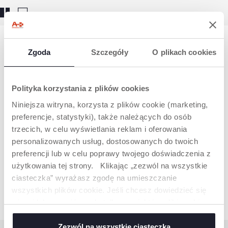
Brak wyników
Zgoda
Szczegóły
O plikach cookies
Polityka korzystania z plików cookies
NAWILŻACZ CHICCO – DOPASOWANY
Niniejsza witryna, korzysta z plików cookie (marketing,
preferencje, statystyki), także należących do osób
DO POTRZEB NAJMŁODSZYCH
trzecich, w celu wyświetlania reklam i oferowania
Delikatny układ oddechowy sprawia, że nawilżacz powietrza
personalizowanych usług, dostosowanych do twoich
dla noworodka powinien działać cicho, równomiernie i
bezpiecznie. W ofercie znajdują się modele wykorzystujące
preferencji lub w celu poprawy twojego doświadczenia z
zarówno zimną, jak i ciepłą parę, co pozwala dopasować
użytkowania tej strony. Klikając „zezwól na wszystkie
sposób nawilżania do warunków w pomieszczeniu.
ciasteczka” wyrażasz zgodę na umieszczanie
Nawilżacz powietrza dla niemowlaka wspiera utrzymanie
optymalnej wilgotności, co sprzyja spokojniejszemu
wszystkich plików cookie. Jeśli chcesz dowiedzieć się
oddychaniu i komfortowi snu. Prosta obsługa oraz stabilna
Czytaj więcej
więcej lub wyrazić zgodę tylko na niektóre pliki cookie,
konstrukcja sprawiają, że urządzenia mogą być używane
kliknij „Ustawienia”. Zamykając ten baner, wyrażasz
codziennie, bez dodatkowego obciążenia dla rodzica.
zgodę na używanie wyłącznie technicznych plików
Zezwól na wszystkie ciasteczka