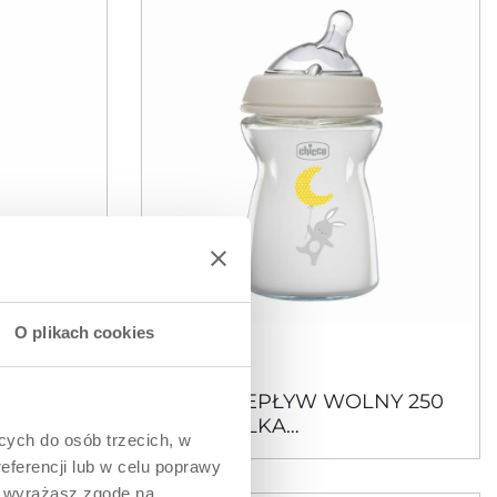
O plikach cookies
3 Kolory
KOWA
0M+ PRZEPŁYW WOLNY 250
MOCZEK
ML BUTELKA
ących do osób trzecich, w
PŁYW
NATURALFEELING SZKLANA
eferencji lub w celu poprawy
” wyrażasz zgodę na