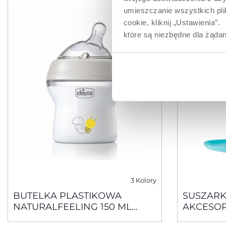
umieszczanie wszystkich plik
cookie, kliknij „Ustawienia
które są niezbędne dla żądan
3 Kolory
BUTELKA PLASTIKOWA
SUSZARK
NATURALFEELING 150 ML
AKCESO
RÓŻOWA SMOCZEK