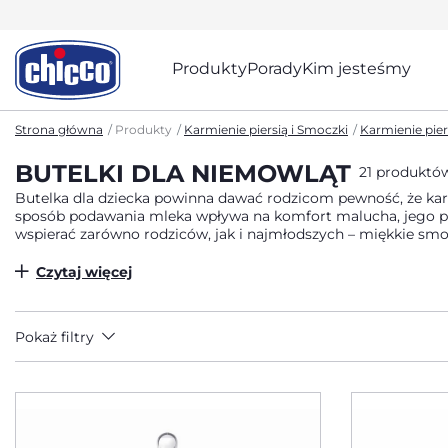
Produkty
Porady
Kim jesteśmy
Strona główna
Produkty
Karmienie piersią i Smoczki
Karmienie pier
BUTELKI DLA NIEMOWLĄT
21 produktó
Butelka dla dziecka powinna dawać rodzicom pewność, że karmi
sposób podawania mleka wpływa na komfort malucha, jego poc
wspierać zarówno rodziców, jak i najmłodszych – miękkie smo
rytm karmienia każdego dnia.
Czytaj więcej
Pokaż filtry