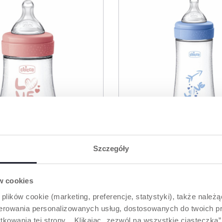
Szczegóły
3 Kolory
A ANTYKOLKOWA
BUTELKA ANTYKOL
ów cookies
5 150 ML SMOCZEK
PERFECT5 300 ML S
 plików cookie (marketing, preferencje, statystyki), także należ
OWY, PRZEPŁYW
SILIKONOWY, PRZE
oferowania personalizowanych usług, dostosowanych do twoich pr
0M+
SZYBKI 4M+
tkowania tej strony. Klikając „zezwól na wszystkie ciasteczka