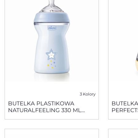
3 Kolory
BUTELKA PLASTIKOWA
BUTELK
NATURALFEELING 330 ML
PERFECT
RÓŻOWA SMOCZEK
SILIKON
SILIKONOWY, PRZEPŁYW
WOLNY 
SZYBKI 6+