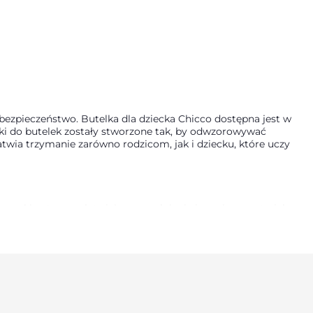
PŁYW
ŚREDNI 2M+
 bezpieczeństwo. Butelka dla dziecka Chicco dostępna jest w
ki do butelek zostały stworzone tak, by odwzorowywać
atwia trzymanie zarówno rodzicom, jak i dziecku, które uczy
zerokie otwory ułatwiające napełnianie i mycie, a materiały
odbijania, a stabilne kształty sprawiają, że butelki dobrze
arzyszy rodzinie od pierwszych tygodni życia malucha.
dziców w tych ważnych momentach. Odpowiednio dobrany
od tego, czy maluch jest karmiony mlekiem mamy, czy