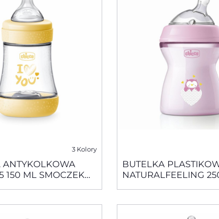
3 Kolory
A ANTYKOLKOWA
BUTELKA PLASTIKO
5 150 ML SMOCZEK
NATURALFEELING 25
OWY, PRZEPŁYW
RÓŻOWA SMOCZEK
0M+
SILIKONOWY, PRZE
ŚREDNI 2+