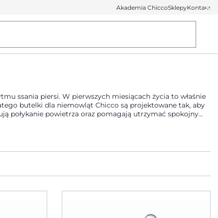
Akademia Chicco
Sklepy
Kontakt
ytmu ssania piersi. W pierwszych miesiącach życia to właśnie
ego butelki dla niemowląt Chicco są projektowane tak, aby
zują połykanie powietrza oraz pomagają utrzymać spokojny