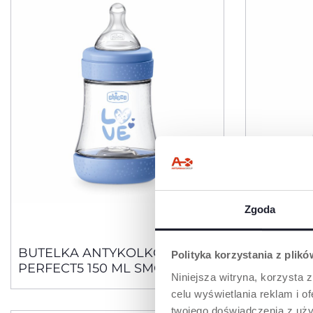
Zgoda
3 Kolory
BUTELKA ANTYKOLKOWA
BUTELK
Polityka korzystania z plik
PERFECT5 150 ML SMOCZEK
PERFECT
Niniejsza witryna, korzysta z
SILIKONOWY, PRZEPŁYW
SILIKON
celu wyświetlania reklam i 
WOLNY 0M+
WOLNY 
twojego doświadczenia z uży