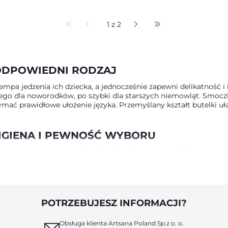
SILIKONOWY, PRZE
ŚREDNI 2+
1 z 2
 ODPOWIEDNI RODZAJ
empa jedzenia ich dziecka, a jednocześnie zapewni delikatność i
nego dla noworodków, po szybki dla starszych niemowląt. Smocz
ymać prawidłowe ułożenie języka. Przemyślany kształt butelki uł
HIGIENA I PEWNOŚĆ WYBORU
ale również wygoda rodzica. Butelki dla niemowląt Chicco mają s
kowe ograniczają połykanie powietrza, co zmniejsza ryzyko kolki i 
likatne grafiki tworzą spójny, przyjazny dziecku świat, który tow
ENNEJ RUTYNY KARMIENIA
POTRZEBUJESZ INFORMACJI?
elka dla dziecka Chicco jest projektowana tak, by wspierać ro
ń pomagają zachować spokój i płynność karmienia niezależnie 
Obsługa klienta Artsana Poland Sp.z o. o.