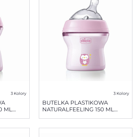
3 Kolory
3 Kolory
WA
BUTELKA PLASTIKOWA
0 ML
NATURALFEELING 150 ML
RÓŻOWA SMOCZEK
PŁYW
SILIKONOWY, PRZEPŁYW
WOLNY 0+