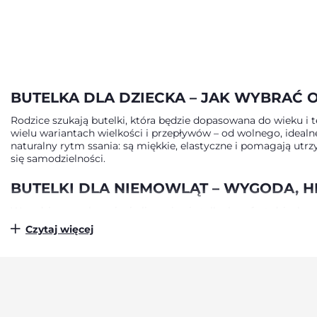
SILIKONOWY, PRZEPŁYW
WOLNY 0+
BUTELKA DLA DZIECKA – JAK WYBRAĆ
Rodzice szukają butelki, która będzie dopasowana do wieku i t
wielu wariantach wielkości i przepływów – od wolnego, ideal
naturalny rytm ssania: są miękkie, elastyczne i pomagają utrz
się samodzielności.
BUTELKI DLA NIEMOWLĄT – WYGODA, 
W codziennym karmieniu liczy się nie tylko komfort dziecka, 
użyte do ich produkcji są bezpieczne i trwałe. Systemy antykol
Czytaj więcej
leżą w dłoni. Chicco dba także o estetykę – wzory, kolory i de
BUTELKI CHICCO JAKO ELEMENT CODZI
Karmienie to chwila bliskości, która buduje więź. Każda but
smoczek, komfortowy kształt i szereg praktycznych rozwiąza
mlekiem modyfikowanym.