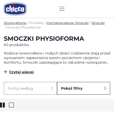
Strona główna
Produkty
Karmienie piersią i Smoczki
Smoczki
Smoczki Physioforma
SMOCZKI PHYSIOFORMA
60 produktów
Rodzice noworodków i małych dzieci codziennie stają przed
wyzwaniem zapewnienia swoim pociechom ukojenia i
komfortu. Smoczki uspokajające to naturalne rozwiązanie
wspierające potrzebę ssania, które pomaga dzieciom się
wyciszyć i uspokoić. Prawidłowo dobrany smoczek nie tylko
Czytaj więcej
daje dziecku poczucie bezpieczeństwa, ale również wspiera
prawidłowy rozwój jamy ustnej. W naszej ofercie znajdziesz
wysokiej jakości smoczki uspokajające, dostosowane do
Sortuj według
Pokaż filtry
różnych grup wiekowych i indywidualnych potrzeb
każdego malucha.