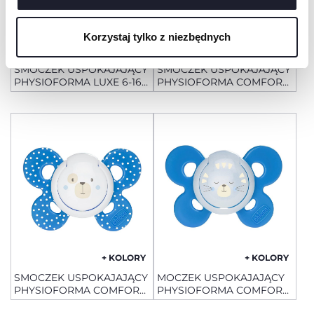
cookie, które są niezbędne dla żądanej usługi.
Korzystaj tylko z niezbędnych
+ KOLORY
+ KOLORY
SMOCZEK USPOKAJAJĄCY
SMOCZEK USPOKAJAJĄCY
PHYSIOFORMA LUXE 6-16
PHYSIOFORMA COMFORT
M
SILIKONOWY 6-16 M+ 1 SZT
+ KOLORY
+ KOLORY
SMOCZEK USPOKAJAJĄCY
MOCZEK USPOKAJAJĄCY
PHYSIOFORMA COMFORT
PHYSIOFORMA COMFORT
SILIKONOWY 6-16 M+ 1 SZT
SILIKONOWY 16-36 M + 1