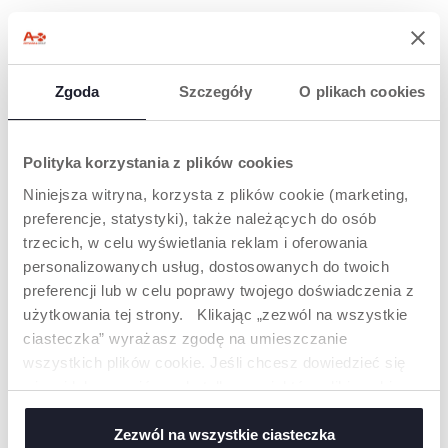
16 M+ 2 SZT
RÓŻOWY 6-16 M+ 2 SZT
Zgoda
Szczegóły
O plikach cookies
Polityka korzystania z plików cookies
Niniejsza witryna, korzysta z plików cookie (marketing,
preferencje, statystyki), także należących do osób
+ KOLORY
+ KOLORY
trzecich, w celu wyświetlania reklam i oferowania
SMOCZEK USPOKAJAJĄCY
SMOCZEK USPOKAJAJĄCY
personalizowanych usług, dostosowanych do twoich
PHYSIOFORMA LUXE 6-16
PHYSIOFORMA MICRO
M
SILIKONOWY 0-2 M 2 SZT
preferencji lub w celu poprawy twojego doświadczenia z
użytkowania tej strony. Klikając „zezwól na wszystkie
ciasteczka” wyrażasz zgodę na umieszczanie
wszystkich plików cookie. Jeśli chcesz dowiedzieć się
więcej lub wyrazić zgodę tylko na niektóre pliki cookie,
kliknij „Ustawienia”. Zamykając ten baner, wyrażasz
zgodę na używanie wyłącznie technicznych plików
Zezwól na wszystkie ciasteczka