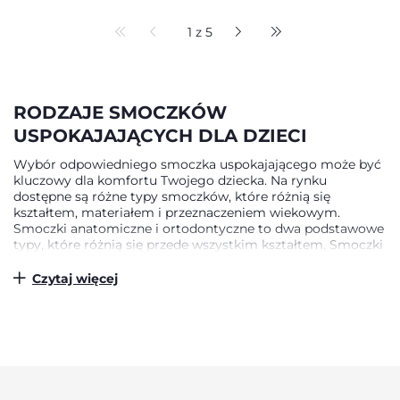
SZT
1 z 5
RODZAJE SMOCZKÓW
USPOKAJAJĄCYCH DLA DZIECI
Wybór odpowiedniego smoczka uspokajającego może być
kluczowy dla komfortu Twojego dziecka. Na rynku
dostępne są różne typy smoczków, które różnią się
kształtem, materiałem i przeznaczeniem wiekowym.
Smoczki anatomiczne i ortodontyczne to dwa podstawowe
typy, które różnią się przede wszystkim kształtem. Smoczki
anatomiczne posiadają zaokrąglony kształt, który stabilnie
układa się w buzi dziecka i przypomina naturalny kształt
Czytaj więcej
brodawki sutkowej podczas karmienia. Są one szczególnie
polecane dla dzieci, które dopiero rozpoczynają przygodę
ze smoczkiem. Smoczki ortodontyczne mają natomiast
płaski, symetryczny kształt, który wspiera prawidłowy
rozwój podniebienia i szczęki. Ten typ smoczków jest często
rekomendowany przez stomatologów i ortodontów,
ponieważ minimalizuje ryzyko nieprawidłowego rozwoju