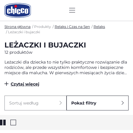
Strona główna
Produkty
Relaks i Czas na Sen
Relaks
Leżaczki i bujaczki
LEŻACZKI I BUJACZKI
12 produktów
Leżaczki dla dziecka to nie tylko praktyczne rozwiązanie dla
rodziców, ale przede wszystkim komfortowe i bezpieczne
miejsce dla malucha. W pierwszych miesiącach życia dzieci
potrzebują bliskości, stabilnego podparcia i delikatnego
ruchu, który przypomina im rytm znany z brzucha mamy.
Czytaj więcej
Właśnie dlatego leżaczki Chicco zostały zaprojektowane z
myślą o ich naturalnych potrzebach – wspierają rozwój, dają
poczucie bezpieczeństwa i pozwalają rodzicom na chwilę
Sortuj według
Pokaż filtry
oddechu, mając pewność, że dziecko znajduje się w
odpowiedniej pozycji i pełnym komforcie.