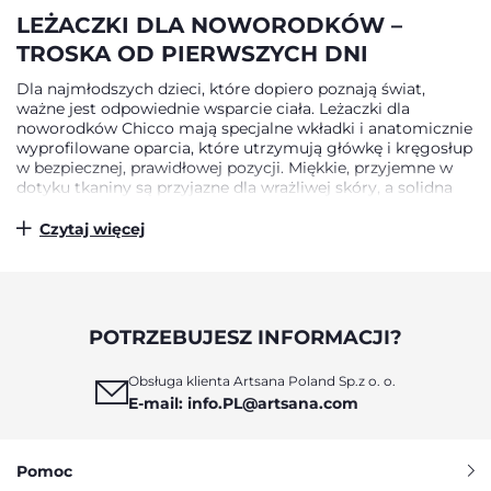
LEŻACZKI DLA NOWORODKÓW –
TROSKA OD PIERWSZYCH DNI
Dla najmłodszych dzieci, które dopiero poznają świat,
ważne jest odpowiednie wsparcie ciała. Leżaczki dla
noworodków Chicco mają specjalne wkładki i anatomicznie
wyprofilowane oparcia, które utrzymują główkę i kręgosłup
w bezpiecznej, prawidłowej pozycji. Miękkie, przyjemne w
dotyku tkaniny są przyjazne dla wrażliwej skóry, a solidna
konstrukcja gwarantuje stabilność nawet przy
energicznych ruchach malucha. W modelach Chicco
Czytaj więcej
można zmieniać kąt nachylenia oparcia, dostosowując go
do odpoczynku, zabawy lub drzemki. Dzięki temu maluch
nie przebywa w jednej pozycji, a ciało ma zapewnioną
odpowiednią dynamikę ruchu.
POTRZEBUJESZ INFORMACJI?
LEŻACZKI DLA NIEMOWLĄT –
CODZIENNY KOMFORT I ROZWÓJ
Obsługa klienta Artsana Poland Sp.z o. o.
E-mail: info.PL@artsana.com
Kiedy dziecko rośnie i zaczyna aktywnie obserwować świat,
leżaczki dla niemowląt stają się jednym z miejsc do zabawy
i nauki. Chicco dba o to, by każdy leżaczek rozwijał
Pomoc
ciekawość i koordynację ruchową dziecka. Ruchome pałąki