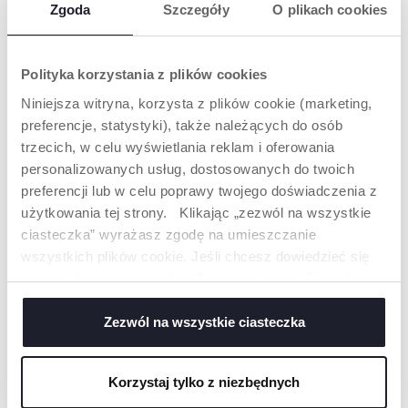
Zgoda
Szczegóły
O plikach cookies
Polityka korzystania z plików cookies
Niniejsza witryna, korzysta z plików cookie (marketing,
preferencje, statystyki), także należących do osób
trzecich, w celu wyświetlania reklam i oferowania
personalizowanych usług, dostosowanych do twoich
preferencji lub w celu poprawy twojego doświadczenia z
+ KOLORY
użytkowania tej strony. Klikając „zezwól na wszystkie
LEŻACZEK MAGIA
LEŻACZEK ZEN WAVE
ciasteczka” wyrażasz zgodę na umieszczanie
wszystkich plików cookie. Jeśli chcesz dowiedzieć się
więcej lub wyrazić zgodę tylko na niektóre pliki cookie,
kliknij „Ustawienia”. Zamykając ten baner, wyrażasz
zgodę na używanie wyłącznie technicznych plików
Zezwól na wszystkie ciasteczka
cookie, które są niezbędne dla żądanej usługi.
Korzystaj tylko z niezbędnych