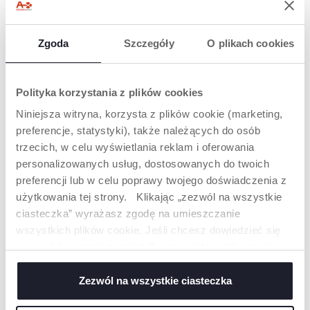
Znajdź sklep
Zgoda
Szczegóły
O plikach cookies
PRODUKTY, KTÓRE MOGĄ CIĘ
Polityka korzystania z plików cookies
ZAINTERESOWAĆ
Niniejsza witryna, korzysta z plików cookie (marketing,
preferencje, statystyki), także należących do osób
trzecich, w celu wyświetlania reklam i oferowania
personalizowanych usług, dostosowanych do twoich
preferencji lub w celu poprawy twojego doświadczenia z
użytkowania tej strony. Klikając „zezwól na wszystkie
ciasteczka” wyrażasz zgodę na umieszczanie
wszystkich plików cookie. Jeśli chcesz dowiedzieć się
więcej lub wyrazić zgodę tylko na niektóre pliki cookie,
kliknij „Ustawienia”. Zamykając ten baner, wyrażasz
+ KOLORY
zgodę na używanie wyłącznie technicznych plików
Zezwól na wszystkie ciasteczka
OKULARY
OKULARY
cookie, które są niezbędne dla żądanej usługi.
PRZECIWSŁONECZNE
PRZECIWSŁONECZNE 5L+