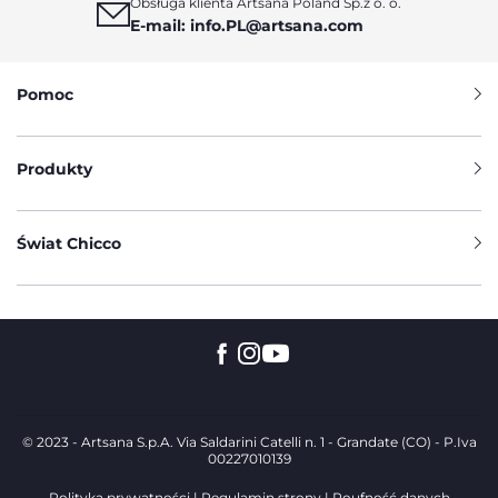
Obsługa klienta Artsana Poland Sp.z o. o.
E-mail: info.PL@artsana.com
Pomoc
Produkty
Świat Chicco
© 2023 - Artsana S.p.A. Via Saldarini Catelli n. 1 - Grandate (CO) - P.Iva
00227010139
Polityka prywatności
Regulamin strony
Poufność danych