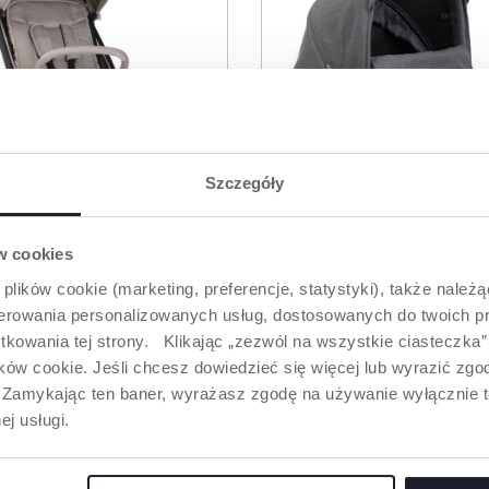
Szczegóły
ów cookies
 plików cookie (marketing, preferencje, statystyki), także należ
4 Kolory
oferowania personalizowanych usług, dostosowanych do twoich pr
ODRÓŻNY I DO
GONDOLA DO WÓZKA
tkowania tej strony. Klikając „zezwól na wszystkie ciasteczka
U CHICCO WE 2
ów cookie. Jeśli chcesz dowiedzieć się więcej lub wyrazić zgodę
”. Zamykając ten baner, wyrażasz zgodę na używanie wyłącznie 
ej usługi.