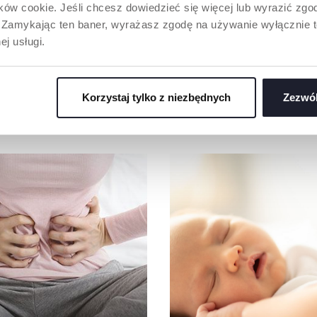
Y
OKULARY
ów cookie. Jeśli chcesz dowiedzieć się więcej lub wyrazić zgodę
SŁONECZNE 12M+
PRZECIWSŁONECZNE
”. Zamykając ten baner, wyrażasz zgodę na używanie wyłącznie 
ej usługi.
Korzystaj tylko z niezbędnych
Zezwól
NASZA RADA