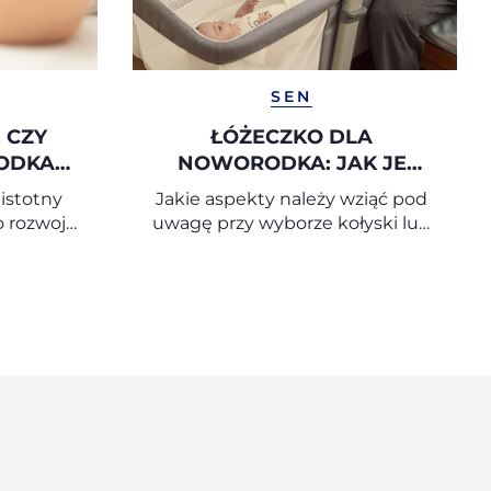
SEN
 CZY
ŁÓŻECZKO DLA
ODKA
NOWORODKA: JAK JE
OWY
WYBRAĆ?
istotny
Jakie aspekty należy wziąć pod
o rozwoju
uwagę przy wyborze kołyski lub
wszych
łóżeczka dziecięcego?