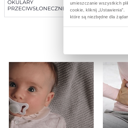
OKULARY
OKULAR
umieszczanie wszystkich plik
PRZECIWSŁONECZNE 24M+
PRZECIW
cookie, kliknij „Ustawienia
POLARIZED
które są niezbędne dla żądan