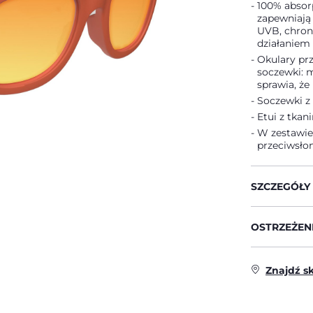
100% absor
zapewniają
UVB, chron
działaniem 
Okulary pr
soczewki: m
sprawia, że
Soczewki z
Etui z tka
W zestawie
przeciwsło
SZCZEGÓŁY
OSTRZEŻENI
Znajdź s