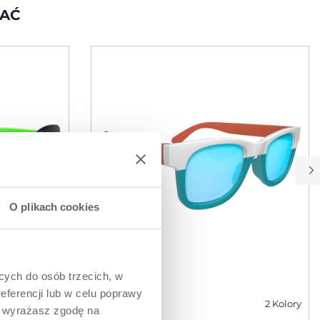
WAĆ
O plikach cookies
ących do osób trzecich, w
eferencji lub w celu poprawy
2 Kolory
2 Kolory
” wyrażasz zgodę na