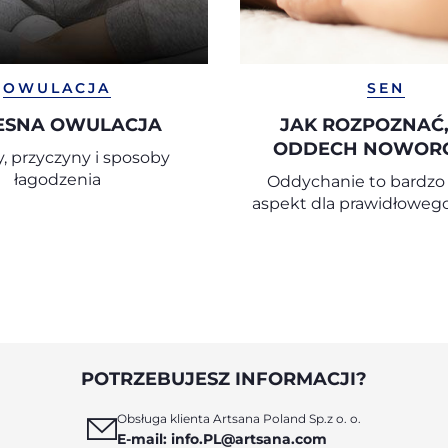
OWULACJA
SEN
ESNA OWULACJA
JAK ROZPOZNAĆ,
ODDECH NOWOR
, przyczyny i sposoby
JEST PRAWIDŁ
łagodzenia
Oddychanie to bardzo 
aspekt dla prawidłoweg
dziecka – już od pier
miesięcy życia.
POTRZEBUJESZ INFORMACJI?
Obsługa klienta Artsana Poland Sp.z o. o.
E-mail: info.PL@artsana.com