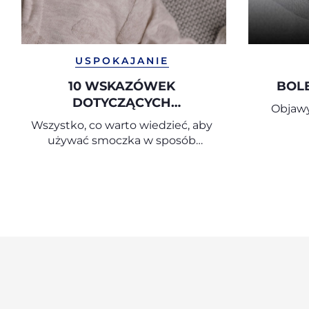
USPOKAJANIE
10 WSKAZÓWEK
BOL
DOTYCZĄCYCH
Objawy
PRAWIDŁOWEGO I
Wszystko, co warto wiedzieć, aby
ŚWIADOMEGO UŻYWANIA
używać smoczka w sposób
SMOCZKA
właściwy i przemyślany.