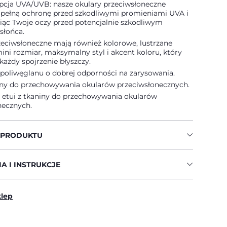
pcja UVA/UVB: nasze okulary przeciwsłoneczne
 pełną ochronę przed szkodliwymi promieniami UVA i
iąc Twoje oczy przed potencjalnie szkodliwym
słońca.
zeciwsłoneczne mają również kolorowe, lustrzane
ini rozmiar, maksymalny styl i akcent koloru, który
 każdy spojrzenie błyszczy.
 poliwęglanu o dobrej odporności na zarysowania.
niny do przechowywania okularów przeciwsłonecznych.
 etui z tkaniny do przechowywania okularów
necznych.
 PRODUKTU
A I INSTRUKCJE
klep