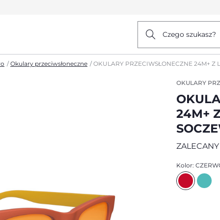
Czego szukasz?
wo
Okulary przeciwsłoneczne
OKULARY PRZECIWSŁONECZNE 24M+ Z
OKULARY PR
OKULA
24M+ 
SOCZ
ZALECANY 
Kolor:
CZERW