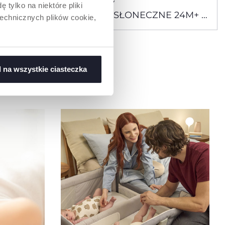
OKULARY
 tylko na niektóre pliki
 5L+
PRZECIWSŁONECZNE 24M+ Z
technicznych plików cookie,
LUSTROWANYMI
SOCZEWKAMI
 na wszystkie ciasteczka