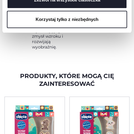
przyciągają
cookie, które są niezbędne dla żądanej usługi.
uwagę
malucha, ale
Korzystaj tylko z niezbędnych
też w przyjazny
sposób
stymulują jego
zmysł wzroku i
rozwijają
wyobraźnię.
PRODUKTY, KTÓRE MOGĄ CIĘ
ZAINTERESOWAĆ