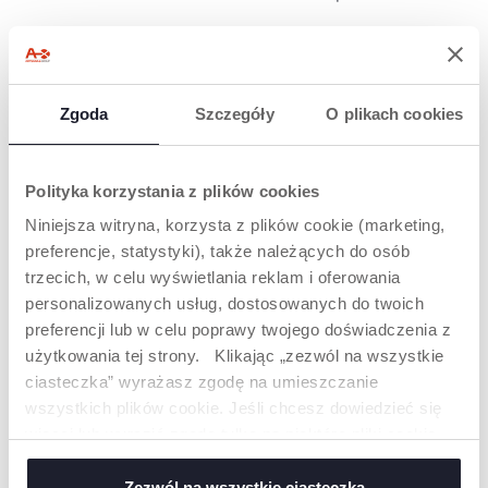
Zgoda
Szczegóły
O plikach cookies
WYJĄTKOWI
BOHATEROWIE I
Polityka korzystania z plików cookies
AKCESORIA
Niniejsza witryna, korzysta z plików cookie (marketing,
Poznaj
preferencje, statystyki), także należących do osób
uroczych
trzecich, w celu wyświetlania reklam i oferowania
zwierzęcych
personalizowanych usług, dostosowanych do twoich
przyjaciół,
których
preferencji lub w celu poprawy twojego doświadczenia z
znajdziesz tylko
użytkowania tej strony. Klikając „zezwól na wszystkie
w naszych
ciasteczka” wyrażasz zgodę na umieszczanie
zestawach!
Piękne,
wszystkich plików cookie. Jeśli chcesz dowiedzieć się
dopracowane
więcej lub wyrazić zgodę tylko na niektóre pliki cookie,
ilustracje i
kliknij „Ustawienia”. Zamykając ten baner, wyrażasz
pastelowe
detale nie tylko
zgodę na używanie wyłącznie technicznych plików
Zezwól na wszystkie ciasteczka