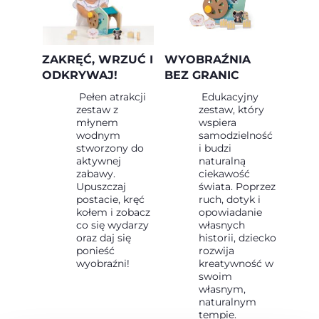
ZAKRĘĆ, WRZUĆ I
WYOBRAŹNIA
ODKRYWAJ!
BEZ GRANIC
Pełen atrakcji
Edukacyjny
zestaw z
zestaw, który
młynem
wspiera
wodnym
samodzielność
stworzony do
i budzi
aktywnej
naturalną
zabawy.
ciekawość
Upuszczaj
świata. Poprzez
postacie, kręć
ruch, dotyk i
kołem i zobacz
opowiadanie
co się wydarzy
własnych
oraz daj się
historii, dziecko
ponieść
rozwija
wyobraźni!
kreatywność w
swoim
własnym,
naturalnym
tempie.