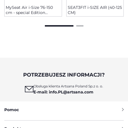
MySeat Air i-Size 76-150
SEAT3FIT i-SIZE AIR (40-125
cm - special Edition
CM)
"Zip&Wash"
POTRZEBUJESZ INFORMACJI?
Obsługa klienta Artsana Poland Sp.z o. o.
E-mail: info.PL@artsana.com
Pomoc