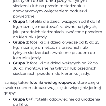
jest tyłem do kierunku jazdy na tylnym
siedzeniu lub na przednim siedzeniu z
obowiązkowym wyłączeniem poduszki
powietrznej.
Grupa 1:
foteliki dla dzieci ważących od 9 do 18
kg; można je montować zarówno na tylnych,
jak i przednich siedzeniach, zwrócone przodem
do kierunku jazdy.
Grupa 2:
foteliki dla dzieci o wadze od 15 do 25
kg; można je umieścić na przednich lub
tylnych siedzeniach, zwrócone przodem do
kierunku jazdy.
Grupa 3:
foteliki dla dzieci ważących od 22 do
36 kg; montowane na tylnych lub przednich
siedzeniach, przodem do kierunku jazdy.
Istnieją także
foteliki wielogroupowe
, które dzięki
swoim cechom dopasowują się do więcej niż jednej
grupy:
Grupa 0+/1:
foteliki odpowiednie od urodzenia
do 18 kg.