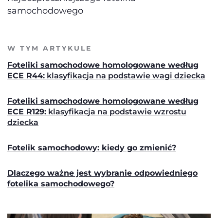
samochodowego
W TYM ARTYKULE
Foteliki samochodowe homologowane według
ECE R44:
klasyfikacja na podstawie wagi dziecka
Foteliki samochodowe homologowane według
ECE R129:
klasyfikacja na podstawie wzrostu
dziecka
Fotelik samochodowy: kiedy go zmienić?
Dlaczego ważne jest wybranie odpowiedniego
fotelika samochodowego?