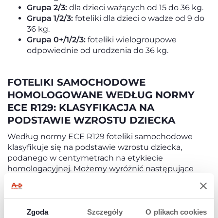
Grupa 2/3:
dla dzieci ważących od 15 do 36 kg.
Grupa 1/2/3:
foteliki dla dzieci o wadze od 9 do
36 kg.
Grupa 0+/1/2/3:
foteliki wielogroupowe
odpowiednie od urodzenia do 36 kg.
FOTELIKI SAMOCHODOWE
HOMOLOGOWANE WEDŁUG NORMY
ECE R129: KLASYFIKACJA NA
PODSTAWIE WZROSTU DZIECKA
Według normy ECE R129 foteliki samochodowe
klasyfikuje się na podstawie wzrostu dziecka,
podanego w centymetrach na etykiecie
homologacyjnej. Możemy wyróżnić następujące
typy:
Nosidełka (ovetti) homologowane dla dzieci o
wzroście od 40 cm do maksymalnie 87 cm;
Zgoda
Szczegóły
O plikach cookies
odpowiadają grupie 0+.