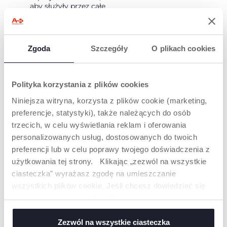
aby służyły przez całe
życie i zachęcały do
swobodnej i
samodzielnej zabawy.
Zgoda
Szczegóły
O plikach cookies
Polityka korzystania z plików cookies
Niniejsza witryna, korzysta z plików cookie (marketing,
preferencje, statystyki), także należących do osób
trzecich, w celu wyświetlania reklam i oferowania
DREWNIANE
ZABAWKI Z
personalizowanych usług, dostosowanych do twoich
CERTYFIKATEM
preferencji lub w celu poprawy twojego doświadczenia z
FSC®
użytkowania tej strony. Klikając „zezwól na wszystkie
ciasteczka” wyrażasz zgodę na umieszczanie
Drewno użyte w
zabawkach My Wood
wszystkich plików cookie. Jeśli chcesz dowiedzieć się
Friends pochodzi z
więcej lub wyrazić zgodę tylko na niektóre pliki cookie,
dobrze zarządzanych
kliknij „Ustawienia”. Zamykając ten baner, wyrażasz
lasów z certyfikatem
FSC®. Co więcej,
zgodę na używanie wyłącznie technicznych plików
Zezwól na wszystkie ciasteczka