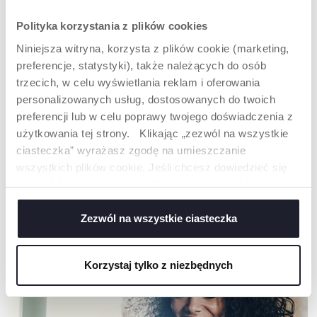
Polityka korzystania z plików cookies
Niniejsza witryna, korzysta z plików cookie (marketing,
preferencje, statystyki), także należących do osób
trzecich, w celu wyświetlania reklam i oferowania
personalizowanych usług, dostosowanych do twoich
preferencji lub w celu poprawy twojego doświadczenia z
użytkowania tej strony. Klikając „zezwól na wszystkie
ciasteczka” wyrażasz zgodę na umieszczanie
2 NIEDŹWIADKI ZESTAW
2 KRÓLICZKI ZESTAW
wszystkich plików cookie. Jeśli chcesz dowiedzieć się
TATA
TATA
więcej lub wyrazić zgodę tylko na niektóre pliki cookie,
kliknij „Ustawienia”. Zamykając ten baner, wyrażasz
zgodę na używanie wyłącznie technicznych plików
Zezwól na wszystkie ciasteczka
cookie, które są niezbędne dla żądanej usługi.
NASZA RADA
Korzystaj tylko z niezbędnych