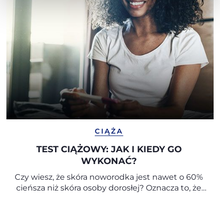
CIĄŻA
TEST CIĄŻOWY: JAK I KIEDY GO
WYKONAĆ?
Czy wiesz, że skóra noworodka jest nawet o 60%
cieńsza niż skóra osoby dorosłej? Oznacza to, że
jest znacznie bardziej delikatna, przepuszczalna i
podatna na utratę wilgoci. Dlatego tak ważne