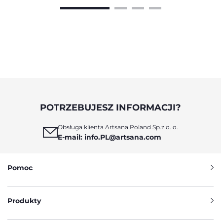
jest, aby do codziennej pielęgnacji i kąpieli
niemowlęcia używać kosmetyków
przeznaczonych specjalnie dla dzieci. W tym
artykule wyjaśniamy, jak dbać o wrażliwą skórę
noworodka oraz jak wybierać bezpieczne,
naturalne i odpowiednio skomponowane
kosmetyki dla niemowląt, które wspierają
zdrowie i komfort maluszka od pierwszych dni
życia.
POTRZEBUJESZ INFORMACJI?
Obsługa klienta Artsana Poland Sp.z o. o.
E-mail: info.PL@artsana.com
Pomoc
Produkty