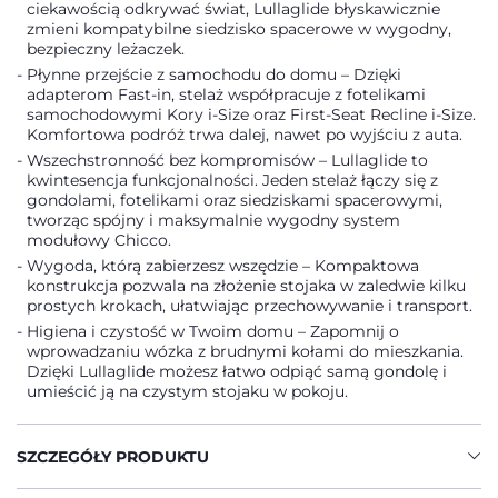
ciekawością odkrywać świat, Lullaglide błyskawicznie
zmieni kompatybilne siedzisko spacerowe w wygodny,
bezpieczny leżaczek.
Płynne przejście z samochodu do domu – Dzięki
adapterom Fast-in, stelaż współpracuje z fotelikami
samochodowymi Kory i-Size oraz First-Seat Recline i-Size.
Komfortowa podróż trwa dalej, nawet po wyjściu z auta.
Wszechstronność bez kompromisów – Lullaglide to
kwintesencja funkcjonalności. Jeden stelaż łączy się z
gondolami, fotelikami oraz siedziskami spacerowymi,
tworząc spójny i maksymalnie wygodny system
modułowy Chicco.
Wygoda, którą zabierzesz wszędzie – Kompaktowa
konstrukcja pozwala na złożenie stojaka w zaledwie kilku
prostych krokach, ułatwiając przechowywanie i transport.
Higiena i czystość w Twoim domu – Zapomnij o
wprowadzaniu wózka z brudnymi kołami do mieszkania.
Dzięki Lullaglide możesz łatwo odpiąć samą gondolę i
umieścić ją na czystym stojaku w pokoju.
SZCZEGÓŁY PRODUKTU