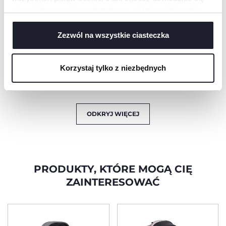
Recline za pomocą
adapterów Mysa Fast-
więcej lub wyrazić zgodę tylko na niektóre pliki cookie,
in. Kompatybilność ta
kliknij „Ustawienia”. Zamykając ten baner, wyrażasz
pozwala przekształcić
zgodę na używanie wyłącznie technicznych plików
Zezwól na wszystkie ciasteczka
fotelik w wygodny
bujany fotel,
cookie, które są niezbędne dla żądanej usługi.
zapewniając dziecku
spokojny sen nawet
Korzystaj tylko z niezbędnych
po podróży
samochodem.
ODKRYJ WIĘCEJ
PRODUKTY, KTÓRE MOGĄ CIĘ
ZAINTERESOWAĆ