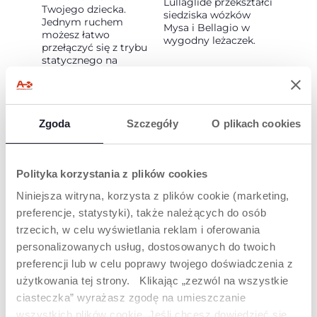
Lullaglide przekształci
Twojego dziecka.
siedziska wózków
Jednym ruchem
Mysa i Bellagio w
możesz łatwo
wygodny leżaczek.
przełączyć się z trybu
statycznego na
kołysanie.
Zgoda
Szczegóły
O plikach cookies
Polityka korzystania z plików cookies
ADAPTERY MYSA
KOMPATYBILNOŚ
Niniejsza witryna, korzysta z plików cookie (marketing,
FAST-IN
Ć FOTELIKA
preferencje, statystyki), także należących do osób
SAMOCHODOWE
Wózek Lullaglide jest
trzecich, w celu wyświetlania reklam i oferowania
GO
praktyczny i
personalizowanych usług, dostosowanych do twoich
wszechstronny: dzięki
Fotelik Lullaglide jest
adapterom Mysa Fast-
preferencji lub w celu poprawy twojego doświadczenia z
kompatybilny z
In jest również
fotelikami
użytkowania tej strony. Klikając „zezwól na wszystkie
kompatybilny z
samochodowymi
ciasteczka” wyrażasz zgodę na umieszczanie
gondolą Seety i
Kory i-Size i First Seat
gondolą Best Friend.
wszystkich plików cookie. Jeśli chcesz dowiedzieć się