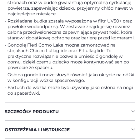
stronach oraz w budce gwarantują optymalną cyrkulację
powietrza, zapewniając dziecku przyjemny chłód nawet w
najcieplejsze miesiące.
Rozkładana budka została wyposażona w filtr UV50+ oraz
powłokę wodoodporną. W zestawie znajduje się również
osłona przeciwsłoneczna zapewniająca prywatność, która
stanowi dodatkową ochronę oraz barierę przed komarami.
Gondolę Flexi Como Lake można zamontować na
stojakach Chicco Lullaglide oraz E-Lullaglide. To
praktyczne rozwiązanie pozwala umieścić gondolę w
domu, dzięki czemu dziecko może kontynuować sen po
powrocie ze spaceru.
Osłona gondoli może służyć również jako okrycie na nóżki
w konfiguracji wózka spacerowego.
Fartuch do wózka może być używany jako osłona na nogi
do spacerówki.
SZCZEGÓŁY PRODUKTU
OSTRZEŻENIA I INSTRUKCJE