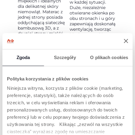
miękkich i idealnych
w każdej sytuacji.
dla delikatnej skóry
Duże, niezależnie
niemowląt. Materac z
otwierane okienka po
jednej strony posiada
obu stronach i u góry
oddychającą siateczkę
zapewniają doskonałą
bambusową 3D, a z
wentylację, tworząc
drugiej strony miękki
idealne warunki w
lyocell TENCEL™, co
gondoli. W
zapewnia naturalne
chłodniejsze dni
uczucie suchości i
okienka można
zwiększa komfort
zamknąć
Zgoda
Szczegóły
O plikach cookies
termiczny dzięki
materiałowymi
właściwościom
klapkami, aby
odprowadzania
zapewnić maluszkowi
wilgoci: w ten sposób
komfort i dobre
Polityka korzystania z plików cookies
zapewnia dziecku
samopoczucie.
komfort o każdej
Niniejsza witryna, korzysta z plików cookie (marketing,
porze roku.
preferencje, statystyki), także należących do osób
trzecich, w celu wyświetlania reklam i oferowania
personalizowanych usług, dostosowanych do twoich
preferencji lub w celu poprawy twojego doświadczenia z
użytkowania tej strony. Klikając „zezwól na wszystkie
ciasteczka” wyrażasz zgodę na umieszczanie