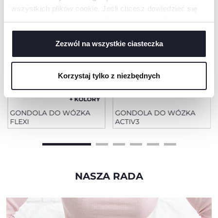
wszystkich plików cookie. Jeśli chcesz dowiedzieć się
więcej lub wyrazić zgodę tylko na niektóre pliki cookie,
kliknij „Ustawienia”. Zamykając ten baner, wyrażasz
zgodę na używanie wyłącznie technicznych plików
Zezwól na wszystkie ciasteczka
cookie, które są niezbędne dla żądanej usługi.
Korzystaj tylko z niezbędnych
+ KOLORY
GONDOLA DO WÓZKA
GONDOLA DO WÓZKA
FLEXI
ACTIV3
NASZA RADA