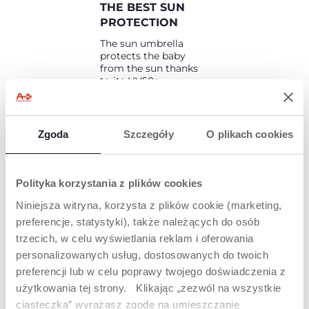
THE BEST SUN
PROTECTION
The sun umbrella
protects the baby
from the sun thanks
to its UV50+
treatment and the
adjustable position.
Your baby will always
be shielded and safe
Zgoda
Szczegóły
O plikach cookies
on any stroller, thanks
to the clamps
compatible with the
majority of the
Polityka korzystania z plików cookies
chassis.
Niniejsza witryna, korzysta z plików cookie (marketing,
preferencje, statystyki), także należących do osób
trzecich, w celu wyświetlania reklam i oferowania
personalizowanych usług, dostosowanych do twoich
PRODUKTY, KTÓRE MOGĄ CIĘ
preferencji lub w celu poprawy twojego doświadczenia z
ZAINTERESOWAĆ
użytkowania tej strony. Klikając „zezwól na wszystkie
ciasteczka” wyrażasz zgodę na umieszczanie