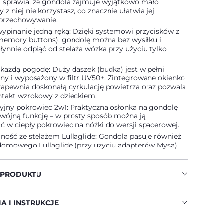
a sprawia, że gondola zajmuje wyjątkowo mało
 z niej nie korzystasz, co znacznie ułatwia jej
i przechowywanie.
pinanie jedną ręką: Dzięki systemowi przycisków z
memory buttons), gondolę można bez wysiłku i
łynnie odpiąć od stelaża wózka przy użyciu tylko
każdą pogodę: Duży daszek (budka) jest w pełni
y i wyposażony w filtr UV50+. Zintegrowane okienko
 zapewnia doskonałą cyrkulację powietrza oraz pozwala
ntakt wzrokowy z dzieckiem.
yjny pokrowiec 2w1: Praktyczna osłonka na gondolę
dwójną funkcję – w prosty sposób można ją
ić w ciepły pokrowiec na nóżki do wersji spacerowej.
ność ze stelażem Lullaglide: Gondola pasuje również
 domowego Lullaglide (przy użyciu adapterów Mysa).
 PRODUKTU
A I INSTRUKCJE