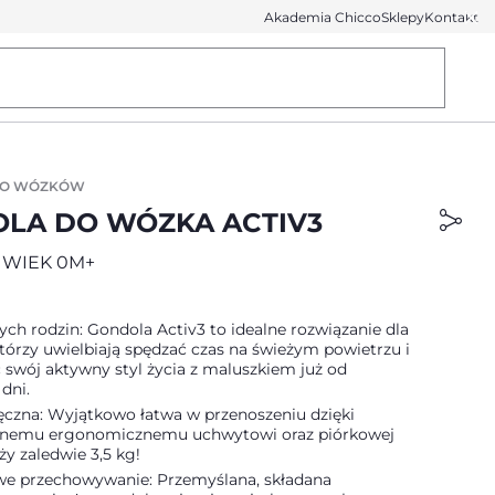
Akademia Chicco
Sklepy
Kontakt
DO WÓZKÓW
LA DO WÓZKA ACTIV3
 WIEK 0M+
ch rodzin: Gondola Activ3 to idealne rozwiązanie dla
tórzy uwielbiają spędzać czas na świeżym powietrzu i
ć swój aktywny styl życia z maluszkiem już od
dni.
ręczna: Wyjątkowo łatwa w przenoszeniu dzięki
anemu ergonomicznemu uchwytowi oraz piórkowej
y zaledwie 3,5 kg!
 przechowywanie: Przemyślana, składana