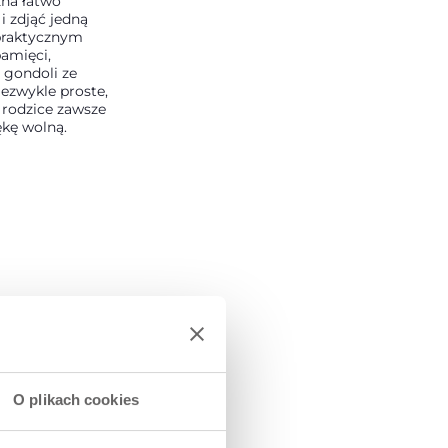
na łatwo
 zdjąć jedną
 praktycznym
amięci,
gondoli ze
niezwykle proste,
 rodzice zawsze
ękę wolną.
O plikach cookies