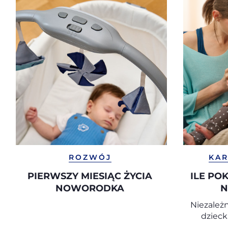
ROZWÓJ
KAR
PIERWSZY MIESIĄC ŻYCIA
ILE PO
NOWORODKA
N
Niezależn
dzieck
pokarm b