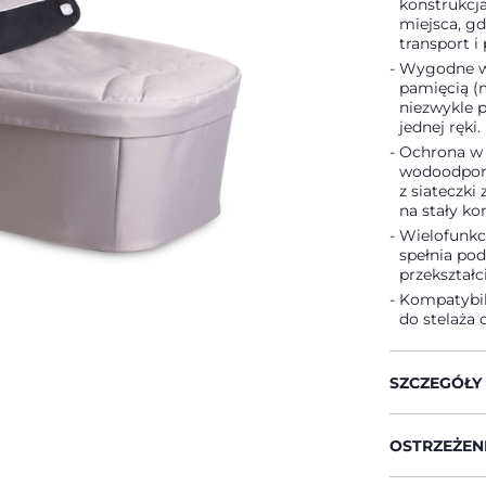
konstrukcj
miejsca, gdy
transport 
Wygodne wy
pamięcią (
niezwykle p
jednej ręki.
Ochrona w 
wodoodporn
z siateczki
na stały ko
Wielofunkc
spełnia po
przekształc
Kompatybil
do stelaża
SZCZEGÓŁY
OSTRZEŻENI