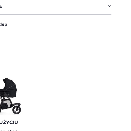
E
klep
UŻYCIU