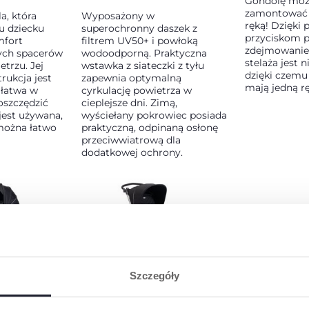
Gondolę moż
zamontować i
a, która
Wyposażony w
ręką! Dzięki
u dziecku
superochronny daszek z
przyciskom p
fort
filtrem UV50+ i powłoką
zdejmowanie 
ych spacerów
wodoodporną. Praktyczna
stelaża jest 
trzu. Jej
wstawka z siateczki z tyłu
dzięki czemu
rukcja jest
zapewnia optymalną
mają jedną r
 łatwa w
cyrkulację powietrza w
oszczędzić
cieplejsze dni. Zimą,
jest używana,
wyściełany pokrowiec posiada
można łatwo
praktyczną, odpinaną osłonę
przeciwwiatrową dla
dodatkowej ochrony.
Szczegóły
Y WYGLĄD
POKROWIEC 2 W 1
ortowy design
Pokrowiec na gondolę można