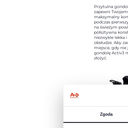
Przytulna gondol
zapewni Twojem
maksymalny kom
podczas pierwsz
na świeżym powie
półsztywna konst
niezwykle lekka i
obsłudze. Aby za
miejsce, gdy nie 
gondolę Activ3 
złożyć.
Zgoda
NOWOCZESN
Czyste linie i sp