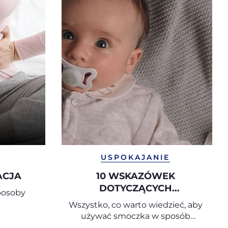
USPOKAJANIE
ACJA
10 WSKAZÓWEK
DOTYCZĄCYCH
sposoby
PRAWIDŁOWEGO I
Wszystko, co warto wiedzieć, aby
ŚWIADOMEGO UŻYWANIA
używać smoczka w sposób
SMOCZKA
właściwy i przemyślany.