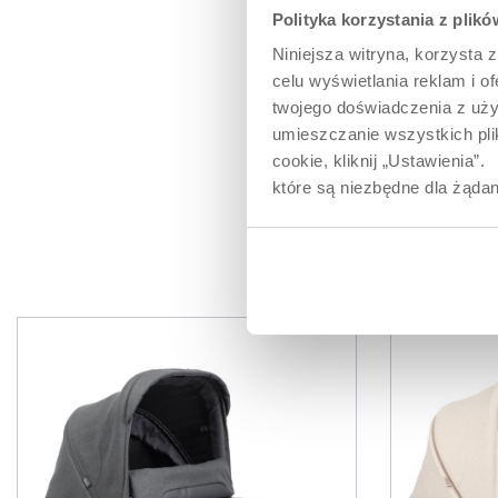
z przyciągający
Polityka korzystania z plik
detalami przypa
Niniejsza witryna, korzysta z
młodym rodzicom
uwielbiają spędz
celu wyświetlania reklam i 
świeżym powiet
twojego doświadczenia z uży
umieszczanie wszystkich plik
cookie, kliknij „Ustawienia
które są niezbędne dla żądan
PR