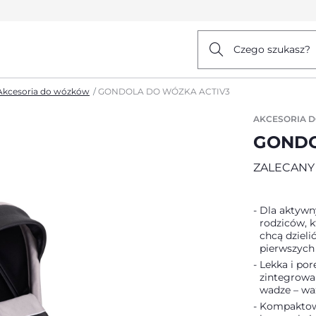
Czego szukasz?
Akcesoria do wózków
GONDOLA DO WÓZKA ACTIV3
AKCESORIA 
GONDO
ZALECANY
Dla aktywny
rodziców, k
chcą dzieli
pierwszych 
Lekka i po
zintegrow
wadze – waż
Kompaktowe