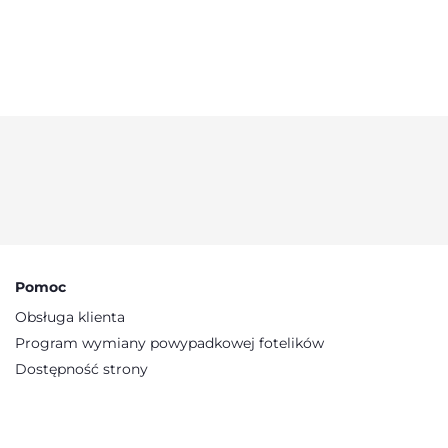
o blisko
przyjemn
czuło jej
Pomoc
Obsługa klienta
Program wymiany powypadkowej fotelików
Dostępność strony