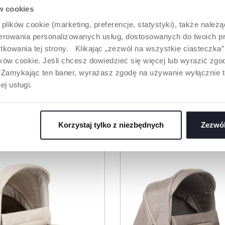
mi wzrok
wykorzystać jako okrycie na
ów cookies
dną do gustu
nóżki wózka, zapewniając
 plików cookie (marketing, preferencje, statystyki), także należ
, którzy
dziecku otulenie i ochronę
ać czas na
nawet w zimowe dni. Posiada
oferowania personalizowanych usług, dostosowanych do twoich pr
rzu
również dwie regulowane
tkowania tej strony. Klikając „zezwól na wszystkie ciasteczka
pozycje, aby zapewnić
ów cookie. Jeśli chcesz dowiedzieć się więcej lub wyrazić zgodę
najlepszą ochronę i
dopasować się do każdej
”. Zamykając ten baner, wyrażasz zgodę na używanie wyłącznie 
potrzeby.
ej usługi.
ODUKTY, KTÓRE MOGĄ CIĘ ZAINTERESO
Korzystaj tylko z niezbędnych
Zezwól