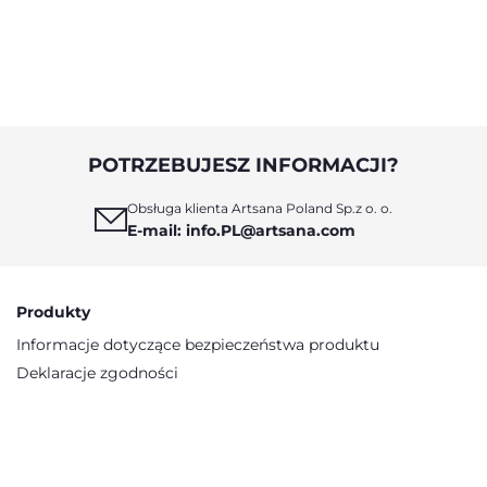
ść, aby doświadczało ono
ości kontaktu z mamą,
 ciepło i mogło patrzeć w
jej oczy.
POTRZEBUJESZ INFORMACJI?
Obsługa klienta Artsana Poland Sp.z o. o.
E-mail: info.PL@artsana.com
Produkty
Informacje dotyczące bezpieczeństwa produktu
Deklaracje zgodności