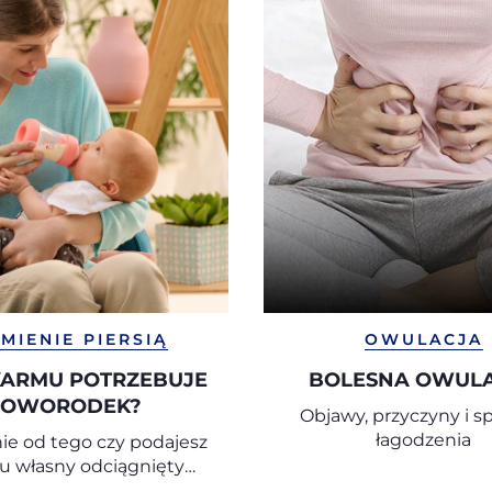
MIENIE PIERSIĄ
OWULACJA
KARMU POTRZEBUJE
BOLESNA OWUL
OWORODEK?
Objawy, przyczyny i 
łagodzenia
ie od tego czy podajesz
u własny odciągnięty
utelką czy pierś, zadbaj