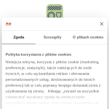
MOŻNA MYĆ W
ZMYWARCE
Zgoda
Szczegóły
O plikach cookies
Bardziej praktyczne
dla rodziców.
Polityka korzystania z plików cookies
Niniejsza witryna, korzysta z plików cookie (marketing,
preferencje, statystyki), także należących do osób
PRODUKTY, KTÓRE MOGĄ CIĘ
trzecich, w celu wyświetlania reklam i oferowania
ZAINTERESOWAĆ
personalizowanych usług, dostosowanych do twoich
preferencji lub w celu poprawy twojego doświadczenia z
użytkowania tej strony. Klikając „zezwól na wszystkie
ciasteczka” wyrażasz zgodę na umieszczanie
wszystkich plików cookie. Jeśli chcesz dowiedzieć się
więcej lub wyrazić zgodę tylko na niektóre pliki cookie,