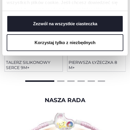
wszystkich plików cookie. Jeśli chcesz dowiedzieć się
więcej lub wyrazić zgodę tylko na niektóre pliki cookie,
kliknij „Ustawienia”. Zamykając ten baner, wyrażasz
zgodę na używanie wyłącznie technicznych plików
Zezwól na wszystkie ciasteczka
cookie, które są niezbędne dla żądanej usługi.
Korzystaj tylko z niezbędnych
+ KOLORY
TALERZ SILIKONOWY
PIERWSZA ŁYŻECZKA 8
SERCE 9M+
M+
NASZA RADA