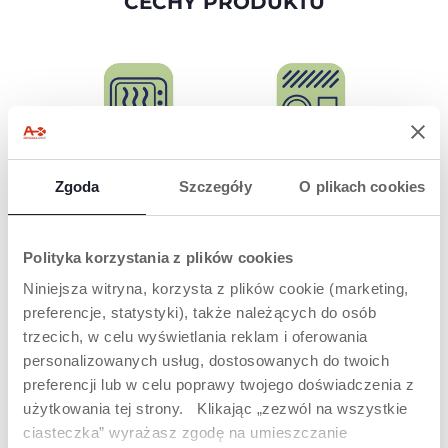
CECHY PRODUKTU
MOŻNA UŻYWAĆ
MOŻNA MYĆ W
Zgoda
Szczegóły
O plikach cookies
W KUCHENCE
ZMYWARCE
MIKROFALOWEJ
Bardziej praktyczne
dla rodziców.
Dla maksymalnego
Polityka korzystania z plików cookies
komfortu.
Niniejsza witryna, korzysta z plików cookie (marketing,
preferencje, statystyki), także należących do osób
trzecich, w celu wyświetlania reklam i oferowania
PRODUKTY, KTÓRE MOGĄ CIĘ
personalizowanych usług, dostosowanych do twoich
ZAINTERESOWAĆ
preferencji lub w celu poprawy twojego doświadczenia z
użytkowania tej strony. Klikając „zezwól na wszystkie
ciasteczka” wyrażasz zgodę na umieszczanie