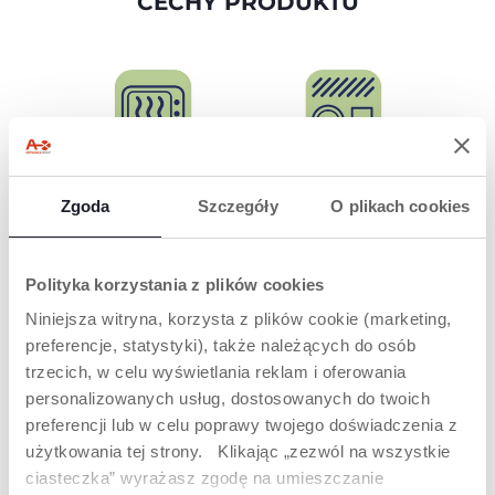
CECHY PRODUKTU
MOŻNA UŻYWAĆ
MOŻNA MYĆ W
Zgoda
Szczegóły
O plikach cookies
W KUCHENCE
ZMYWARCE
MIKROFALOWEJ
Bardziej praktyczne
dla rodziców.
Dla maksymalnego
Polityka korzystania z plików cookies
komfortu.
Niniejsza witryna, korzysta z plików cookie (marketing,
preferencje, statystyki), także należących do osób
trzecich, w celu wyświetlania reklam i oferowania
PRODUKTY, KTÓRE MOGĄ CIĘ
personalizowanych usług, dostosowanych do twoich
ZAINTERESOWAĆ
preferencji lub w celu poprawy twojego doświadczenia z
użytkowania tej strony. Klikając „zezwól na wszystkie
ciasteczka” wyrażasz zgodę na umieszczanie