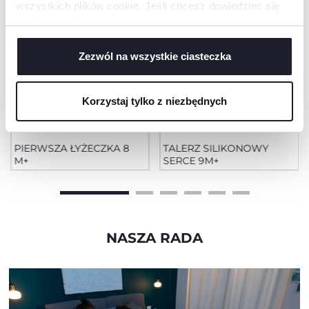
wszystkich plików cookie. Jeśli chcesz dowiedzieć się
więcej lub wyrazić zgodę tylko na niektóre pliki cookie,
kliknij „Ustawienia”. Zamykając ten baner, wyrażasz
zgodę na używanie wyłącznie technicznych plików
Zezwól na wszystkie ciasteczka
cookie, które są niezbędne dla żądanej usługi.
Korzystaj tylko z niezbędnych
+ KOLORY
PIERWSZA ŁYŻECZKA 8
TALERZ SILIKONOWY
M+
SERCE 9M+
NASZA RADA