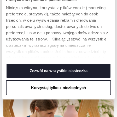
Niniejsza witryna, korzysta z plików cookie (marketing,
preferencje, statystyki), także należących do osób
trzecich, w celu wyświetlania reklam i oferowania
personalizowanych usług, dostosowanych do twoich
preferencji lub w celu poprawy twojego doświadczenia z
użytkowania tej strony. Klikając „zezwól na wszystkie
ciasteczka” wyrażasz zgodę na umieszczanie
+ KOLORY
+ KOLORY
wszystkich plików cookie. Jeśli chcesz dowiedzieć się
ZESTAW KĄPIELOWY W
NOŻYCZKI NIEMOWLĘCE
ETUI
więcej lub wyrazić zgodę tylko na niektóre pliki cookie,
Z OSŁONKĄ
kliknij „Ustawienia”. Zamykając ten baner, wyrażasz
zgodę na używanie wyłącznie technicznych plików
Zezwól na wszystkie ciasteczka
cookie, które są niezbędne dla żądanej usługi.
NASZA RADA
Korzystaj tylko z niezbędnych