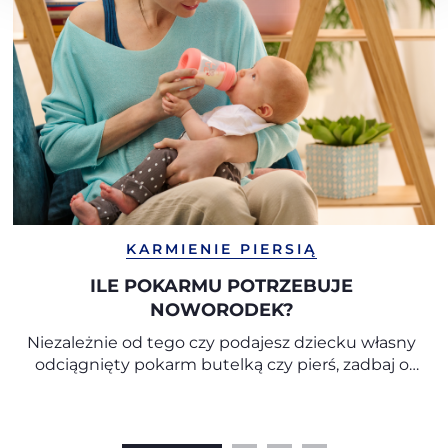
KARMIENIE PIERSIĄ
ILE POKARMU POTRZEBUJE
NOWORODEK?
Niezależnie od tego czy podajesz dziecku własny
odciągnięty pokarm butelką czy pierś, zadbaj o
bliskość, aby doświadczało ono przyjemności
kontaktu z mamą, czuło jej ciepło i mogło patrzeć
w jej oczy.