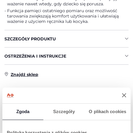
ważenie nawet wtedy, gdy dziecko się porusza.
Funkcja pamięci ostatniego pomiaru oraz możliwość
tarowania zwiększają komfort użytkowania i ułatwiają
ważenie z użyciem ręcznika lub kocyka.
SZCZEGÓŁY PRODUKTU
OSTRZEŻENIA I INSTRUKCJE
Znajdź sklep
PRODUKTY, KTÓRE MOGĄ CIĘ
ZAINTERESOWAĆ
Zgoda
Szczegóły
O plikach cookies
Polityka korzystania z plików cookies