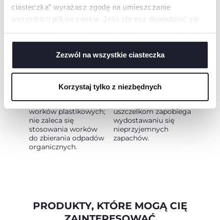
ciasteczka” wyrażasz zgodę na umieszczanie
wszystkich plików cookie. Jeśli chcesz dowiedzieć się
więcej lub wyrazić zgodę tylko na niektóre pliki cookie,
kliknij „Ustawienia”. Zamykając ten baner, wyrażasz
MOŻNA UŻYWAĆ
ZATRZYMUJE
zgodę na używanie wyłącznie technicznych plików
Zezwól na wszystkie ciasteczka
Z NORMALNYMI
NIEPRZYJEMNE
cookie, które są niezbędne dla żądanej usługi.
WORKAMI
ZAPACHY
Uniwersalne:
Dzięki opatentowanej
Korzystaj tylko z niezbędnych
umożliwiają
budowie i
stosowanie zwykłych
zastosowanym
worków plastikowych;
uszczelkom zapobiega
nie zaleca się
wydostawaniu się
stosowania worków
nieprzyjemnych
do zbierania odpadów
zapachów.
organicznych.
PRODUKTY, KTÓRE MOGĄ CIĘ
ZAINTERESOWAĆ