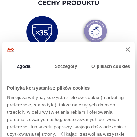
CECHY PRODUKTU
DUŻA
BRAK
POJEMNOŚĆ
DODATKOWYCH
Zgoda
Szczegóły
O plikach cookies
KOSZTÓW
Nowy teleskopowy
kosz na pieluchy
Do kosza nie potrzeba
pomieści do 35
specjalnych worków,
brudnych pieluch,
co pozwala
Polityka korzystania z plików cookies
czyli o 10 więcej niż
zaoszczędzić.
Niniejsza witryna, korzysta z plików cookie (marketing,
poprzedni model.
preferencje, statystyki), także należących do osób
trzecich, w celu wyświetlania reklam i oferowania
personalizowanych usług, dostosowanych do twoich
preferencji lub w celu poprawy twojego doświadczenia z
użytkowania tej strony. Klikając „zezwól na wszystkie