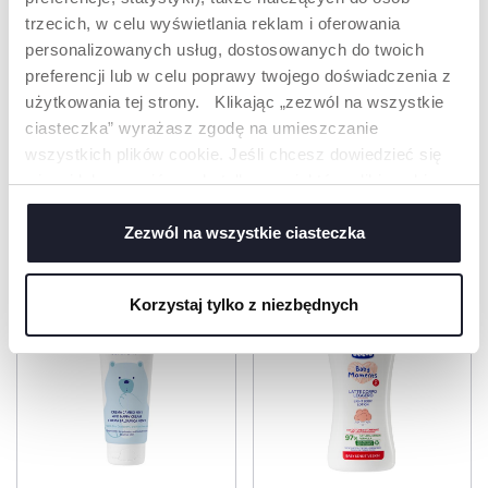
zostały
trzecich, w celu wyświetlania reklam i oferowania
zaprojektowane z
myślą o
personalizowanych usług, dostosowanych do twoich
zrównoważonym
preferencji lub w celu poprawy twojego doświadczenia z
rozwoju.
użytkowania tej strony. Klikając „zezwól na wszystkie
ciasteczka” wyrażasz zgodę na umieszczanie
wszystkich plików cookie. Jeśli chcesz dowiedzieć się
więcej lub wyrazić zgodę tylko na niektóre pliki cookie,
PRODUKTY, KTÓRE MOGĄ CIĘ
kliknij „Ustawienia”. Zamykając ten baner, wyrażasz
ZAINTERESOWAĆ
zgodę na używanie wyłącznie technicznych plików
Zezwól na wszystkie ciasteczka
cookie, które są niezbędne dla żądanej usługi.
Korzystaj tylko z niezbędnych