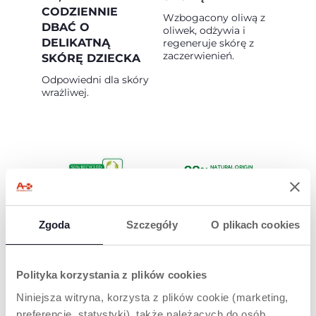
CODZIENNIE
Wzbogacony oliwą z
DBAĆ O
oliwek, odżywia i
DELIKATNĄ
regeneruje skórę z
zaczerwienień.
SKÓRĘ DZIECKA
Odpowiedni dla skóry
wrażliwej.
TUBKA
SKŁADNIKI
Zgoda
Szczegóły
O plikach cookies
KOSMETYCZNA
POCHODZENIA
NATURALNEGO
Wybierając ten
produkt, dbasz nie
Formuła zawiera 99%
Polityka korzystania z plików cookies
tylko o pielęgnację,
składników
ale również o planetę.
Niniejsza witryna, korzysta z plików cookie (marketing,
pochodzenia
Nasze opakowania
naturalnego.
preferencje, statystyki), także należących do osób