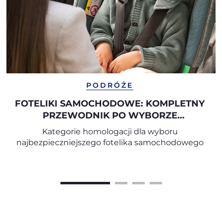
PODRÓŻE
FOTELIKI SAMOCHODOWE: KOMPLETNY
PRZEWODNIK PO WYBORZE
ODPOWIEDNIEGO FOTELIKA
Kategorie homologacji dla wyboru
SAMOCHODOWEGO
najbezpieczniejszego fotelika samochodowego