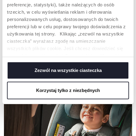
preferencje, statystyki), także należących do osób
trzecich, w celu wyświetlania reklam i oferowania
personalizowanych usług, dostosowanych do twoich
preferencji lub w celu poprawy twojego doświadczenia z
użytkowania tej strony. Klikając „zezwól na wszystkie
KREM DO PIELUSZKI 4W1
KREM NA ODPARZENIA
ciasteczka” wyrażasz zgodę na umieszczanie
100ML
DLA NIEMOWLĄT BEZ
wszystkich plików cookie. Jeśli chcesz dowiedzieć się
ZAPACHOWY 100 ML
więcej lub wyrazić zgodę tylko na niektóre pliki cookie,
kliknij „Ustawienia”. Zamykając ten baner, wyrażasz
zgodę na używanie wyłącznie technicznych plików
Zezwól na wszystkie ciasteczka
NASZA RADA
cookie, które są niezbędne dla żądanej usługi.
Korzystaj tylko z niezbędnych