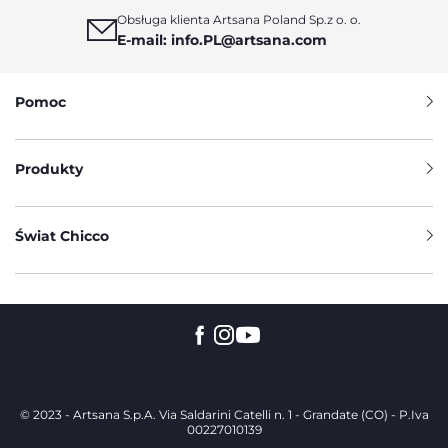
Obsługa klienta Artsana Poland Sp.z o. o.
E-mail: info.PL@artsana.com
Pomoc
Produkty
Świat Chicco
© 2023 - Artsana S.p.A. Via Saldarini Catelli n. 1 - Grandate (CO) - P.Iva
00227010139