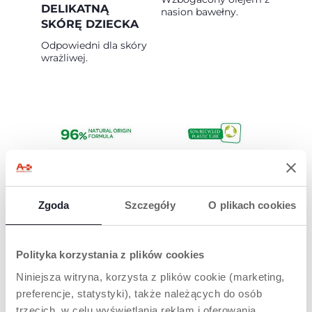
DELIKATNĄ
nasion bawełny.
SKÓRĘ DZIECKA
Odpowiedni dla skóry
wrażliwej.
DELIKATNY DLA
TUBKA
SKÓRY
KOSMETYCZNA
Zgoda
Szczegóły
O plikach cookies
Formuła składająca
Wybierając ten
się w 96% ze
produkt, dbasz nie
składników
tylko o pielęgnację,
Polityka korzystania z plików cookies
pochodzenia
ale również o planetę.
naturalnego.
Nasze opakowania
Niniejsza witryna, korzysta z plików cookie (marketing,
zostały
preferencje, statystyki), także należących do osób
zaprojektowane z
myślą o
trzecich, w celu wyświetlania reklam i oferowania