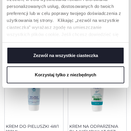
zrównoważonym
personalizowanych usług, dostosowanych do twoich
rozwoju.
preferencji lub w celu poprawy twojego doświadczenia z
użytkowania tej strony. Klikając „zezwól na wszystkie
ciasteczka” wyrażasz zgodę na umieszczanie
wszystkich plików cookie. Jeśli chcesz dowiedzieć się
PRODUKTY, KTÓRE MOGĄ CIĘ
więcej lub wyrazić zgodę tylko na niektóre pliki cookie,
ZAINTERESOWAĆ
kliknij „Ustawienia”. Zamykając ten baner, wyrażasz
zgodę na używanie wyłącznie technicznych plików
Zezwól na wszystkie ciasteczka
cookie, które są niezbędne dla żądanej usługi.
Korzystaj tylko z niezbędnych
KREM DO PIELUSZKI 4W1
KREM NA ODPARZENIA