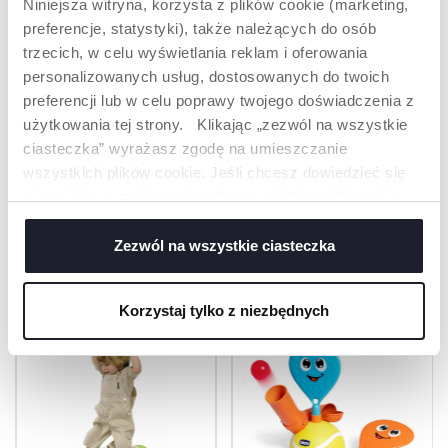
Niniejsza witryna, korzysta z plików cookie (marketing,
do pozycji wyjściowej
preferencje, statystyki), także należących do osób
po każdym uderzeniu.
To oznacza, że dziecko
trzecich, w celu wyświetlania reklam i oferowania
może bawić się bez
personalizowanych usług, dostosowanych do twoich
przerwy, bez
preferencji lub w celu poprawy twojego doświadczenia z
konieczności
poprawiania pozycji
użytkowania tej strony. Klikając „zezwól na wszystkie
pandy.
ciasteczka” wyrażasz zgodę na umieszczanie
wszystkich plików cookie. Jeśli chcesz dowiedzieć się
więcej lub wyrazić zgodę tylko na niektóre pliki cookie,
kliknij „Ustawienia”. Zamykając ten baner, wyrażasz
PRODUKTY, KTÓRE MOGĄ CIĘ
zgodę na używanie wyłącznie technicznych plików
Zezwól na wszystkie ciasteczka
ZAINTERESOWAĆ
cookie, które są niezbędne dla żądanej usługi.
Korzystaj tylko z niezbędnych