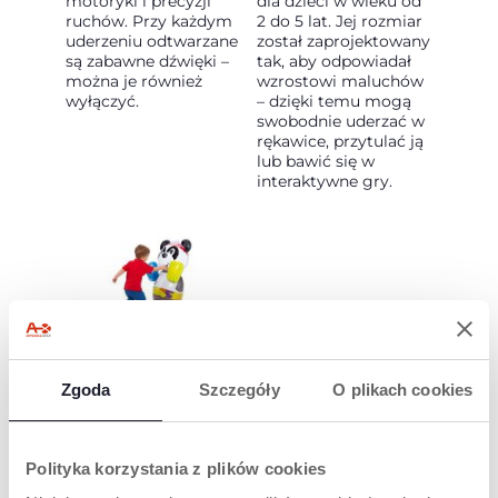
motoryki i precyzji
dla dzieci w wieku od
ruchów. Przy każdym
2 do 5 lat. Jej rozmiar
uderzeniu odtwarzane
został zaprojektowany
są zabawne dźwięki –
tak, aby odpowiadał
można je również
wzrostowi maluchów
wyłączyć.
– dzięki temu mogą
swobodnie uderzać w
rękawice, przytulać ją
lub bawić się w
interaktywne gry.
NIEKOŃCZĄCA SIĘ
ZABAWA
Zgoda
Szczegóły
O plikach cookies
Panda nigdy się nie
przewraca! Dzięki
solidnej podstawie
Polityka korzystania z plików cookies
wypełnionej wodą
zabawka zawsze wraca