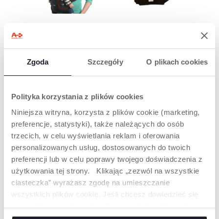
NOSIDEŁKO
NOSIDEŁKO
EASYFIT ŁATWO
ZATWIERDZONE
SIĘ REGULUJE
PRZEZ
RODZICÓW I
Zgoda
Szczegóły
O plikach cookies
Nosidełko dla dziecka
DZIECI
powinno być tak
wyregulowane, by
Nosidełko niemowlęce
zapewniało
EasyFit uznane
Polityka korzystania z plików cookies
maksymalne
zostało za
bezpieczeństwo i
Niniejsza witryna, korzysta z plików cookie (marketing,
ergonomiczne,
komfort – zarówno
wygodne i
preferencje, statystyki), także należących do osób
maluszkowi, jak i
praktyczne.*
rodzicowi. EasyFit
trzecich, w celu wyświetlania reklam i oferowania
pozwala na łatwą i
personalizowanych usług, dostosowanych do twoich
szybką regulację
*Badanie
preferencji lub w celu poprawy twojego doświadczenia z
dzięki wygodnym
przeprowadzone na 97
paskom.
użytkowania tej strony. Klikając „zezwól na wszystkie
dzieciach, mające na
ciasteczka” wyrażasz zgodę na umieszczanie
celu ocenę
pediatryczną
wszystkich plików cookie. Jeśli chcesz dowiedzieć się
więcej lub wyrazić zgodę tylko na niektóre pliki cookie,
kliknij „Ustawienia”. Zamykając ten baner, wyrażasz