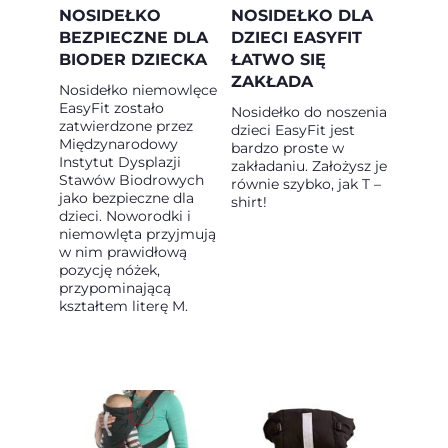
NOSIDEŁKO
NOSIDEŁKO DLA
BEZPIECZNE DLA
DZIECI EASYFIT
BIODER DZIECKA
ŁATWO SIĘ
ZAKŁADA
Nosidełko niemowlęce
EasyFit zostało
Nosidełko do noszenia
zatwierdzone przez
dzieci EasyFit jest
Międzynarodowy
bardzo proste w
Instytut Dysplazji
zakładaniu. Założysz je
Stawów Biodrowych
równie szybko, jak T –
jako bezpieczne dla
shirt!
dzieci. Noworodki i
niemowlęta przyjmują
w nim prawidłową
pozycję nóżek,
przypominającą
kształtem literę M.