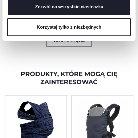
prawidłowej postawy
zgodę na używanie wyłącznie technicznych plików
Zezwól na wszystkie ciasteczka
ciała i test produktu
dla dzieci
cookie, które są niezbędne dla żądanej usługi.
Korzystaj tylko z niezbędnych
ODKRYJ WIĘCEJ
PRODUKTY, KTÓRE MOGĄ CIĘ
ZAINTERESOWAĆ