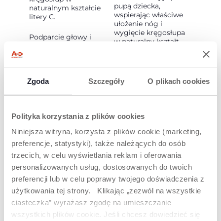
pupą dziecka,
naturalnym kształcie
wspierając właściwe
litery C.
ułożenie nóg i
wygięcie kręgosłupa
Podparcie głowy i
w naturalny kształt
szyi: wyściełany panel
litery C
środkowy zapewnie
dodatkowe wsparcie
szyi i głowy dziecka.
Zgoda
Szczegóły
O plikach cookies
Polityka korzystania z plików cookies
Niniejsza witryna, korzysta z plików cookie (marketing,
preferencje, statystyki), także należących do osób
trzecich, w celu wyświetlania reklam i oferowania
DODATKOWE
MOŻNA PRAĆ W
personalizowanych usług, dostosowanych do twoich
FUNKCJE
PRALCE
preferencji lub w celu poprawy twojego doświadczenia z
SZEROKIE PASY:
Można prać w pralce w
użytkowania tej strony. Klikając „zezwól na wszystkie
zapewniają
temperaturze 30° i
ciasteczka” wyrażasz zgodę na umieszczanie
prawidłowe rozłożenie
suszyć w suszarce
wszystkich plików cookie. Jeśli chcesz dowiedzieć się
ciężaru na plecach
bębnowej.