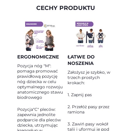
CECHY PRODUKTU
ERGONOMICZNE
ŁATWE DO
NOSZENIA
Pozycja nóg "M":
pomaga promować
Założysz je szybko, w
prawidłową pozycję
trzech prostych
nóg dziecka w celu
krokach:
optymalnego rozwoju
anatomicznego stawu
1. Zapnij pas
biodrowego
2. Przełóż pasy przez
Pozycja"C" pleców:
ramiona
zapewnia jednolite
podparcie dla pleców
3. Zawiń pasy wokół
dziecka, utrzymując
talii i uformuj je pod
kręgosłup w