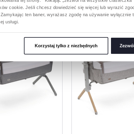
tkowania tej strony. Klikając „zezwól na wszystkie ciasteczka
ów cookie. Jeśli chcesz dowiedzieć się więcej lub wyrazić zgodę
ODUKTY, KTÓRE MOGĄ CIĘ ZAINTERESO
”. Zamykając ten baner, wyrażasz zgodę na używanie wyłącznie 
ej usługi.
Korzystaj tylko z niezbędnych
Zezwól