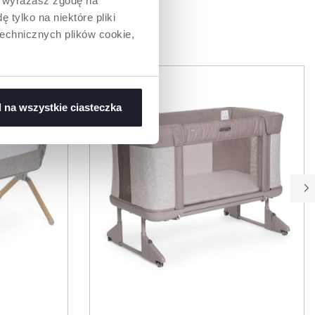
” wyrażasz zgodę na
 tylko na niektóre pliki
WAĆ
technicznych plików cookie,
 na wszystkie ciasteczka