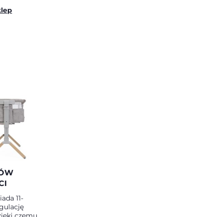
klep
MÓW
CI
ada 11-
gulację
zięki czemu