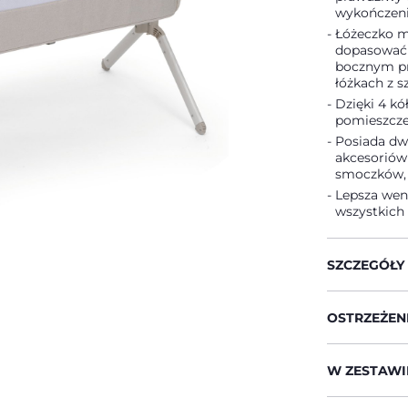
wykończeni
Łóżeczko m
dopasować 
bocznym pr
łóżkach z s
Dzięki 4 k
pomieszcz
Posiada dw
akcesoriów 
smoczków, c
Lepsza went
wszystkich 
SZCZEGÓŁY
OSTRZEŻENI
W ZESTAWI