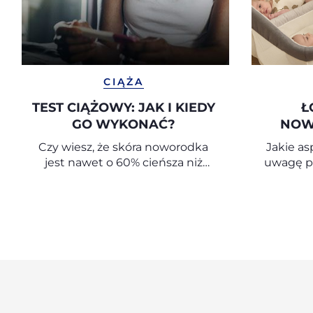
CIĄŻA
TEST CIĄŻOWY: JAK I KIEDY
Ł
GO WYKONAĆ?
NOW
Czy wiesz, że skóra noworodka
Jakie as
jest nawet o 60% cieńsza niż
uwagę pr
skóra osoby dorosłej? Oznacza to,
łóż
że jest znacznie bardziej
delikatna, przepuszczalna i
podatna na utratę wilgoci.
Dlatego tak ważne jest, aby do
codziennej pielęgnacji i kąpieli
niemowlęcia używać
kosmetyków przeznaczonych
specjalnie dla dzieci. W tym