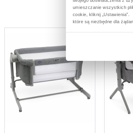
twojego doświadczenia z uży
umieszczanie wszystkich plik
PR
cookie, kliknij „Ustawienia
które są niezbędne dla żądan