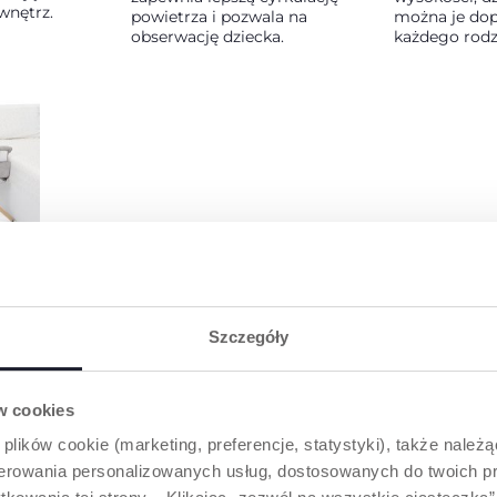
wnętrz.
powietrza i pozwala na
można je do
obserwację dziecka.
każdego rodz
Y SYSTEM
stem montażu
Szczegóły
 bokami
aż łóżeczka
żek, nawet
ów cookies
.
 plików cookie (marketing, preferencje, statystyki), także należ
oferowania personalizowanych usług, dostosowanych do twoich pr