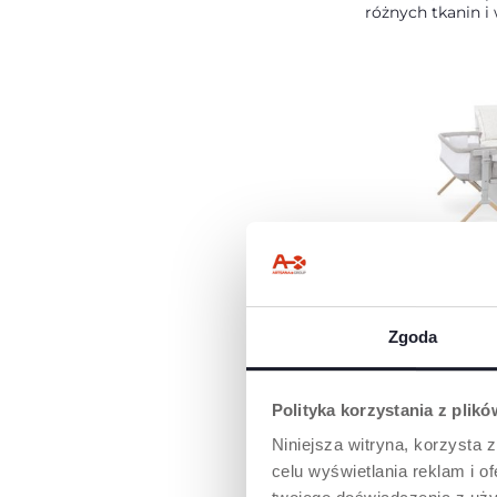
różnych tkanin i 
INNOWACYJN
INSTALACJI
Innowacyjny sy
Zgoda
z przesuwanymi
pozwala na mont
na większości łó
Polityka korzystania z plik
tych z szufladami
Niniejsza witryna, korzysta z
celu wyświetlania reklam i 