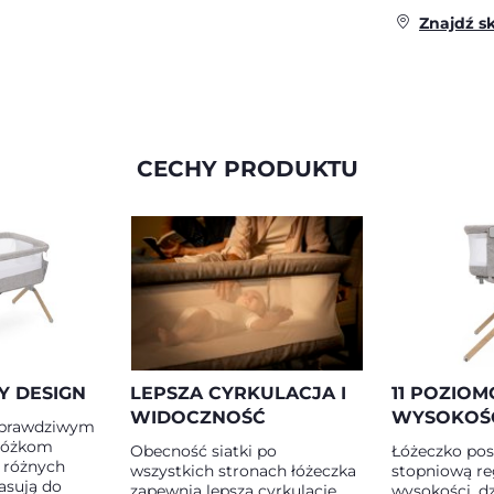
Znajdź s
CECHY PRODUKTU
 DESIGN
LEPSZA CYRKULACJA I
11 POZIO
WIDOCZNOŚĆ
WYSOKOŚ
t prawdziwym
 nóżkom
Obecność siatki po
Łóżeczko posi
różnych
wszystkich stronach łóżeczka
stopniową re
asują do
zapewnia lepszą cyrkulację
wysokości, d