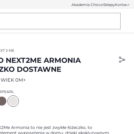
Akademia Chicco
Sklepy
Kontakt
XT 2 ME
O NEXT2ME ARMONIA
ZKO DOSTAWNE
 WIEK 0M+
RPEARL
2Me Armonia to nie jest zwykłe łóżeczko, to
element wyposażenia w domu, dzięki ekskluzywnym