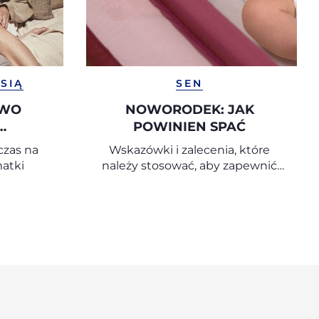
SIĄ
SEN
OWO
NOWORODEK: JAK
POWINIEN SPAĆ
MLEKO
czas na
Wskazówki i zalecenia, które
atki
należy stosować, aby zapewnić
dziecku bezpieczny sen.