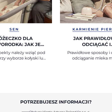
SEN
KARMIENIE PIER
ÓŻECZKO DLA
JAK PRAWIDŁ
ORODKA: JAK JE
ODCIĄGAĆ I
WYBRAĆ?
PRZECHOWYWAĆ 
pekty należy wziąć pod
Prawidłowe sposoby i 
MATKI
zy wyborze kołyski lub
odciąganie mleka m
eczka dziecięcego?
POTRZEBUJESZ INFORMACJI?
Obsługa klienta Artsana Poland Sp.z o. o.