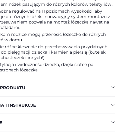
em nóżek pasującym do różnych kolorów tekstyliów .
ożna regulować na 11 poziomach wysokości, aby
je do różnych łóżek. Innowacyjny system montażu z
zesuwaniem pozwala na montaż łóżeczka nawet na
zufladami.
ółkom rodzice mogą przenosić łóżeczko do różnych
eń w domu.
ie różne kieszenie do przechowywania przydatnych
do pielęgnacji dziecka i karmienia piersią (butelek,
husteczek i innych!).
ylacja i widoczność dziecka, dzięki siatce po
stronach łóżeczka.
 PRODUKTU
A I INSTRUKCJE
E