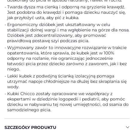
doskonały do picia w sposób naturalny, nawet w ruchu.
Twarda dysza ma cienką i odporną na gryzienie krawędź.
Jest podobna do krawędzi i pomaga dziecku nauczyć się,
jak przyłożyć usta, aby pić z kubka.
Ergonomiczny dzióbek jest ukształtowany w celu
stabilizacji dolnej wargi i ma wgłębienie na górze dla nosa.
Dzióbek jest zdecentralizowany, aby promować
prawidłową postawę szyi podczas picia.
Wyjmowany zawór to innowacyjne rozwiązanie w trakcie
opatentowania, które sprawia, że kubek jest w 100%
odporny na rozlanie, nie ograniczając jednocześnie
łatwości picia przez dziecko zarówno z zaworem, jak i bez
niego.
Lekki kubek z podwójną ścianką izolacyjną pomaga
utrzymać napoje chłodniejsze na dłużej bez skraplania się
wody.
Kubki Chicco zostały opracowane we współpracy z
ekspertami w dziedzinie logopedii i pediatrii, aby pomóc
dziecku w nabywaniu tej nowej umiejętności, od ssania do
samodzielnego picia.
SZCZEGÓŁY PRODUKTU