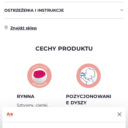
OSTRZEŻENIA I INSTRUKCJE
Znajdź sklep
CECHY PRODUKTU
RYNNA
POZYCJONOWANI
E DYSZY
Sztywny, cienki,
odporny na gryzienie
Niecentralne
dzióbek.
ustawienie, które
pomaga w
prawidłowej postawie