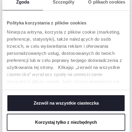
Zgoda
Szczegóły
O plikach cookies
szyi podczas picia.
Polityka korzystania z plików cookies
Niniejsza witryna, korzysta z plików cookie (marketing,
preferencje, statystyki), także należących do osób
trzecich, w celu wyświetlania reklam i oferowania
personalizowanych usług, dostosowanych do twoich
KUBEK
WYJMOWANY
preferencji lub w celu poprawy twojego doświadczenia z
TERMICZNY
ZAWÓR EASY SIP
użytkowania tej strony. Klikając „zezwól na wszystkie
Lekki kubek z
Bez kapania lub z
ciasteczka” wyrażasz zgodę na umieszczanie
podwójnymi
swobodnym
wszystkich plików cookie. Jeśli chcesz dowiedzieć się
ściankami pomaga
przepływem.
zachować chłód
więcej lub wyrazić zgodę tylko na niektóre pliki cookie,
napojów na dłużej, bez
kliknij „Ustawienia”. Zamykając ten baner, wyrażasz
skraplania się pary
zgodę na używanie wyłącznie technicznych plików
Zezwól na wszystkie ciasteczka
wodnej.
cookie, które są niezbędne dla żądanej usługi.
ODKRYJ WIĘCEJ
Korzystaj tylko z niezbędnych