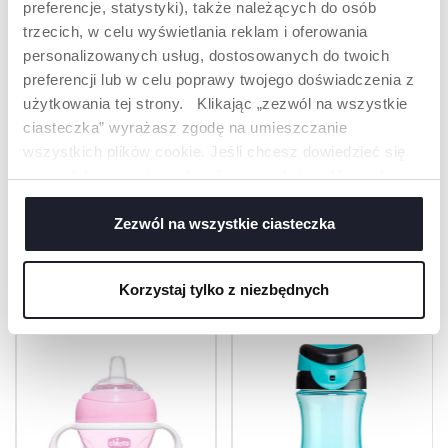
preferencje, statystyki), także należących do osób
Niecentralne
Niekapiące lub
trzecich, w celu wyświetlania reklam i oferowania
ustawienie, które
swobodnie płynące.
personalizowanych usług, dostosowanych do twoich
pomaga w
preferencji lub w celu poprawy twojego doświadczenia z
prawidłowej postawie
szyi podczas picia.
użytkowania tej strony. Klikając „zezwól na wszystkie
ciasteczka” wyrażasz zgodę na umieszczanie
ODKRYJ WIĘCEJ
wszystkich plików cookie. Jeśli chcesz dowiedzieć się
więcej lub wyrazić zgodę tylko na niektóre pliki cookie,
kliknij „Ustawienia”. Zamykając ten baner, wyrażasz
zgodę na używanie wyłącznie technicznych plików
Zezwól na wszystkie ciasteczka
cookie, które są niezbędne dla żądanej usługi.
PRODUKTY, KTÓRE MOGĄ CIĘ
ZAINTERESOWAĆ
Korzystaj tylko z niezbędnych