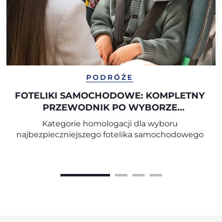
PODRÓŻE
FOTELIKI SAMOCHODOWE: KOMPLETNY
PRZEWODNIK PO WYBORZE
ODPOWIEDNIEGO FOTELIKA
Kategorie homologacji dla wyboru
SAMOCHODOWEGO
najbezpieczniejszego fotelika samochodowego