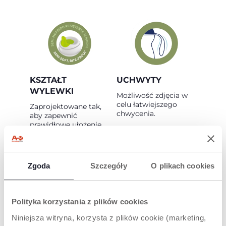
KSZTAŁT
UCHWYTY
WYLEWKI
Możliwość zdjęcia w
celu łatwiejszego
Zaprojektowane tak,
chwycenia.
aby zapewnić
prawidłowe ułożenie
ust dziecka.
Zgoda
Szczegóły
O plikach cookies
Polityka korzystania z plików cookies
POZYCJONOWANI
WYJMOWANY
Niniejsza witryna, korzysta z plików cookie (marketing,
E DYSZY
ZAWÓR EASY SIP