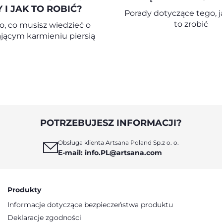
Y I JAK TO ROBIĆ?
Porady dotyczące tego, j
to zrobić
, co musisz wiedzieć o
jącym karmieniu piersią
POTRZEBUJESZ INFORMACJI?
Obsługa klienta Artsana Poland Sp.z o. o.
E-mail: info.PL@artsana.com
Produkty
Informacje dotyczące bezpieczeństwa produktu
Deklaracje zgodności