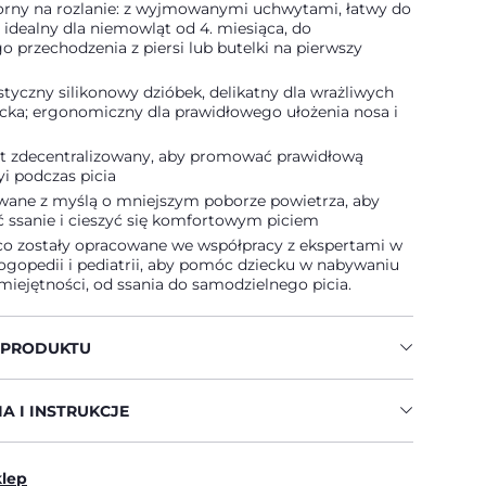
rny na rozlanie: z wyjmowanymi uchwytami, łatwy do
 idealny dla niemowląt od 4. miesiąca, do
 przechodzenia z piersi lub butelki na pierwszy
astyczny silikonowy dzióbek, delikatny dla wrażliwych
ecka; ergonomiczny dla prawidłowego ułożenia nosa i
st zdecentralizowany, aby promować prawidłową
i podczas picia
wane z myślą o mniejszym poborze powietrza, aby
 ssanie i cieszyć się komfortowym piciem
co zostały opracowane we współpracy z ekspertami w
logopedii i pediatrii, aby pomóc dziecku w nabywaniu
miejętności, od ssania do samodzielnego picia.
 PRODUKTU
A I INSTRUKCJE
klep