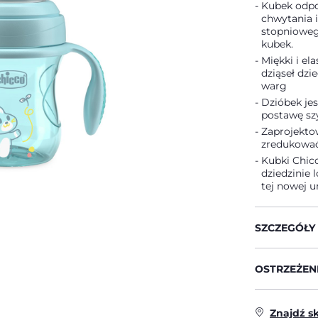
Kubek odpo
chwytania i
stopniowego
kubek.
Miękki i el
dziąseł dzi
warg
Dzióbek je
postawę szy
Zaprojekto
zredukować
Kubki Chic
dziedzinie 
tej nowej u
SZCZEGÓŁY
OSTRZEŻENI
Znajdź s