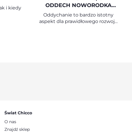
ODDECH NOWORODKA
ak i kiedy
JEST PRAWIDŁOWY
Oddychanie to bardzo istotny
aspekt dla prawidłowego rozwoju
dziecka – już od pierwszych
miesięcy życia.
Świat Chicco
O nas
Znajdź sklep