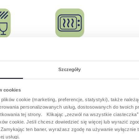
 W
MOŻNA UŻYWAĆ W
KUCHENCE
MIKROFALOWEJ
zne dla
Szczegóły
Dla maksymalnego
komfortu.
ów cookies
 plików cookie (marketing, preferencje, statystyki), także należ
ODUKTY, KTÓRE MOGĄ CIĘ ZAINTERESO
oferowania personalizowanych usług, dostosowanych do twoich pr
tkowania tej strony. Klikając „zezwól na wszystkie ciasteczka
ów cookie. Jeśli chcesz dowiedzieć się więcej lub wyrazić zgodę
”. Zamykając ten baner, wyrażasz zgodę na używanie wyłącznie 
ej usługi.