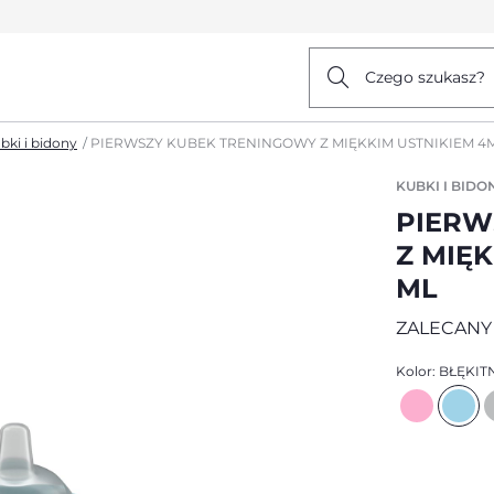
Czego szukasz?
bki i bidony
PIERWSZY KUBEK TRENINGOWY Z MIĘKKIM USTNIKIEM 4M
KUBKI I BIDO
PIERW
Z MIĘK
ML
ZALECANY
Kolor:
BŁĘKIT