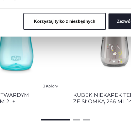
Korzystaj tylko z niezbędnych
Zezwól
3 Kolory
Z TWARDYM
KUBEK NIEKAPEK T
M 2L+
ZE SŁOMKĄ 266 ML 1