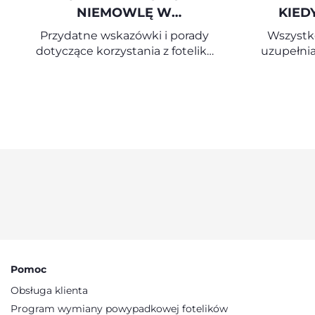
NIEMOWLĘ W
KIED
SAMOCHODZIE
Przydatne wskazówki i porady
Wszystko
dotyczące korzystania z fotelika
uzupełnia
samochodowego dla niemowląt
Pomoc
Obsługa klienta
Program wymiany powypadkowej fotelików