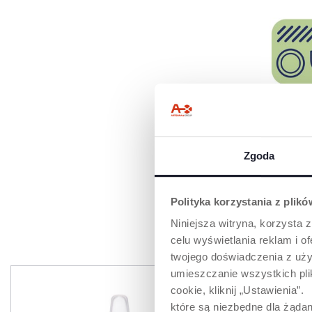
MOŻNA MYĆ
ZMYWARCE
Bardziej praktyc
Zgoda
rodziców.
Polityka korzystania z plik
Niniejsza witryna, korzysta z
PR
celu wyświetlania reklam i 
twojego doświadczenia z uży
umieszczanie wszystkich plik
cookie, kliknij „Ustawienia
które są niezbędne dla żądan