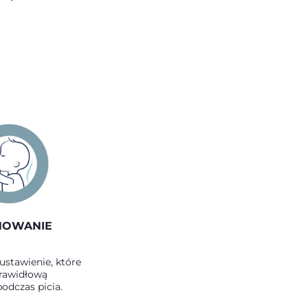
NOWANIE
ustawienie, które
rawidłową
podczas picia.