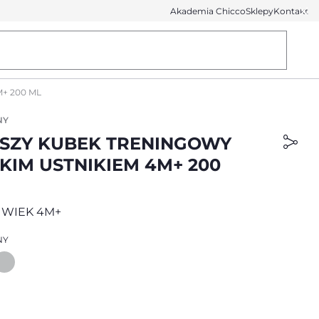
Akademia Chicco
Sklepy
Kontakt
+ 200 ML
NY
SZY KUBEK TRENINGOWY
KIM USTNIKIEM 4M+ 200
 WIEK 4M+
NY