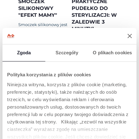
SMOCZEK
PRAKTYCZNE
SILIKONOWY
PUDEŁKO DO
"EFEKT MAMY"
STERYLIZACJI: W
ZALEDWIE 3
Smoczek silikonowy jest
MINUTY!
aksamitny i
przyjemniejszy dla
Smoczki Physio
dziecka podczas ssania.
zapakowane są w
praktyczne etui, które
Zgoda
Szczegóły
O plikach cookies
Silikon jest
można sterylizować.
przezroczystym,
Ponadto umożliwiają
bezbarwnym,
przechowywanie
bezwonnym
smoczków, gdy nie są
Polityka korzystania z plików cookies
materiałem, który nie
.
używane
odkształca się z
Niniejsza witryna, korzysta z plików cookie (marketing,
upływem czasu.
Aby wysterylizować
preferencje, statystyki), także należących do osób
smoczek, wykonaj
trzecich, w celu wyświetlania reklam i oferowania
następujące dwa
proste kroki:
personalizowanych usług, dostosowanych do twoich
KROK 1
: napełnij
preferencji lub w celu poprawy twojego doświadczenia z
pudełko wodą do
użytkowania tej strony. Klikając „zezwól na wszystkie
oznaczonej linii, włóż
smoczki do środka i
ciasteczka” wyrażasz zgodę na umieszczanie
zamknij pokrywę.
wszystkich plików cookie. Jeśli chcesz dowiedzieć się