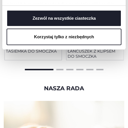
więcej lub wyrazić zgodę tylko na niektóre pliki cookie,
kliknij „Ustawienia”. Zamykając ten baner, wyrażasz
zgodę na używanie wyłącznie technicznych plików
Zezwól na wszystkie ciasteczka
cookie, które są niezbędne dla żądanej usługi.
Korzystaj tylko z niezbędnych
+ KOLORY
TASIEMKA DO SMOCZKA
ŁAŃCUSZEK Z KLIPSEM
DO SMOCZKA
NASZA RADA