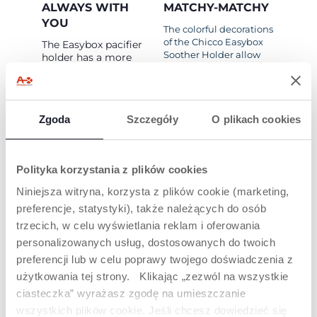
ALWAYS WITH
MATCHY-MATCHY
YOU
The colorful decorations
of the Chicco Easybox
The Easybox pacifier
Soother Holder allow
holder has a more
you to experimen with
secure snap closure,
infinite combinations.
you can take your
Have fun combining
pacifier with you
the Easybox Soother
wherever you go.
Holder with the
Zgoda
Szczegóły
O plikach cookies
practical Chicco
Clips.
Polityka korzystania z plików cookies
Niniejsza witryna, korzysta z plików cookie (marketing,
preferencje, statystyki), także należących do osób
trzecich, w celu wyświetlania reklam i oferowania
PRODUKTY, KTÓRE MOGĄ CIĘ
personalizowanych usług, dostosowanych do twoich
ZAINTERESOWAĆ
preferencji lub w celu poprawy twojego doświadczenia z
użytkowania tej strony. Klikając „zezwól na wszystkie
ciasteczka” wyrażasz zgodę na umieszczanie
wszystkich plików cookie. Jeśli chcesz dowiedzieć się