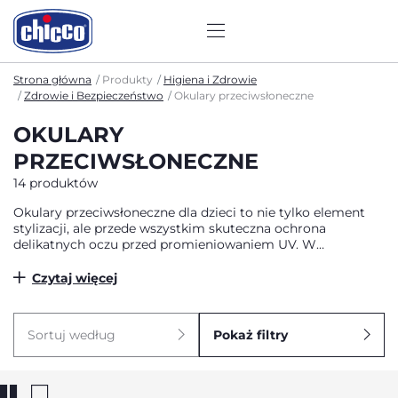
Strona główna
Produkty
Higiena i Zdrowie
Zdrowie i Bezpieczeństwo
Okulary przeciwsłoneczne
OKULARY
PRZECIWSŁONECZNE
14 produktów
Okulary przeciwsłoneczne dla dzieci to nie tylko element
stylizacji, ale przede wszystkim skuteczna ochrona
delikatnych oczu przed promieniowaniem UV. W
pierwszych latach życia wzrok dziecka jest szczególnie
wrażliwy, dlatego odpowiednio dobrane okulary pomagają
Czytaj więcej
ograniczyć negatywny wpływ słońca i zapewniają komfort
podczas spacerów czy zabawy na świeżym powietrzu.
Dobrze zaprojektowane modele łączą bezpieczeństwo,
Sortuj według
Pokaż filtry
wygodę i dopasowanie do potrzeb najmłodszych, dzięki
czemu dziecko może swobodnie odkrywać świat.