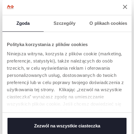
PRZECIWSŁONECZNE
PRZECIWSŁONECZNE 5L+
24M+
Zgoda
Szczegóły
O plikach cookies
Polityka korzystania z plików cookies
Niniejsza witryna, korzysta z plików cookie (marketing,
preferencje, statystyki), także należących do osób
trzecich, w celu wyświetlania reklam i oferowania
personalizowanych usług, dostosowanych do twoich
+ KOLORY
preferencji lub w celu poprawy twojego doświadczenia z
OKULARY PRZECIW
OKULARY
SŁONECZNE 0M+
PRZECIWSŁONECZNE 5L+
użytkowania tej strony. Klikając „zezwól na wszystkie
ciasteczka” wyrażasz zgodę na umieszczanie
wszystkich plików cookie. Jeśli chcesz dowiedzieć się
więcej lub wyrazić zgodę tylko na niektóre pliki cookie,
kliknij „Ustawienia”. Zamykając ten baner, wyrażasz
zgodę na używanie wyłącznie technicznych plików
Zezwól na wszystkie ciasteczka
cookie, które są niezbędne dla żądanej usługi.