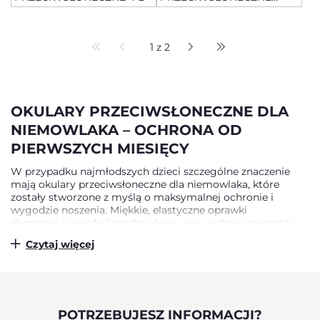
24M+ Z LUSTROWANYMI
SOCZEWKAMI
1 z 2
OKULARY PRZECIWSŁONECZNE DLA
NIEMOWLAKA – OCHRONA OD
PIERWSZYCH MIESIĘCY
W przypadku najmłodszych dzieci szczególne znaczenie
mają okulary przeciwsłoneczne dla niemowlaka, które
zostały stworzone z myślą o maksymalnej ochronie i
wygodzie noszenia. Miękkie, elastyczne oprawki
dopasowują się do kształtu głowy, nie uciskają i pozostają
stabilne nawet podczas ruchu. Okulary przeciwsłoneczne
Czytaj więcej
niemowlęce powinny posiadać wysokiej jakości filtry UV,
które chronią oczy przed szkodliwym promieniowaniem.
Równie ważne jest lekkie wykonanie oraz brak ostrych
elementów, co zwiększa bezpieczeństwo użytkowania.
Dzięki temu okulary przeciwsłoneczne dla niemowląt mogą
być stosowane już od pierwszych miesięcy życia jako
POTRZEBUJESZ INFORMACJI?