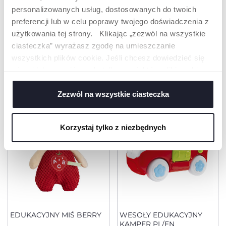
ODKRYJ WIĘCEJ
personalizowanych usług, dostosowanych do twoich
preferencji lub w celu poprawy twojego doświadczenia z
użytkowania tej strony. Klikając „zezwól na wszystkie
ciasteczka” wyrażasz zgodę na umieszczanie
wszystkich plików cookie. Jeśli chcesz dowiedzieć się
PRODUKTY, KTÓRE MOGĄ CIĘ
więcej lub wyrazić zgodę tylko na niektóre pliki cookie,
ZAINTERESOWAĆ
kliknij „Ustawienia”. Zamykając ten baner, wyrażasz
zgodę na używanie wyłącznie technicznych plików
Zezwól na wszystkie ciasteczka
cookie, które są niezbędne dla żądanej usługi.
Korzystaj tylko z niezbędnych
EDUKACYJNY MIŚ BERRY
WESOŁY EDUKACYJNY
KAMPER PL/EN