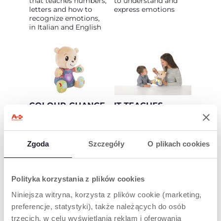
that teaches numbers,
to understand and
letters and how to
express emotions
recognize emotions,
in Italian and English
COLOUR-CHANGE
IT TEACHES
HEART
EMOTIONS!
Teddy's heart changes
Teddy tells 5 stories
colour based on
about primary
Zgoda
Szczegóły
O plikach cookies
emotions. With the 5
emotions (joy, sadness,
emotion cards
dislike, anger and fear)
included, the child can
helping the child to
learn to associate
recognize the emotions
Polityka korzystania z plików cookies
each emotion with
and the gestures to
the colour and the
express them
Niniejsza witryna, korzysta z plików cookie (marketing,
card that represents it
preferencje, statystyki), także należących do osób
trzecich, w celu wyświetlania reklam i oferowania