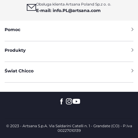
Obsługa klienta Artsana Poland Sp.z o. o.
E-mail: info.PL@artsana.com
Pomoc
Produkty
Świat Chicco
© 2023 - Artsana S.p.A. Via Saldarini Catelli n. 1 - Grandate (CO) - P.Iva
00227010139