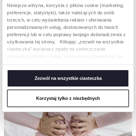
Niniejsza witryna, korzysta z plików cookie (marketing,
preferencje, statystyki), także należących do osób
trzecich, w celu wyświetlania reklam i oferowania
personalizowanych usług, dostosowanych do twoich
preferencji lub w celu poprawy twojego doświadczenia z
PIŁKA KAMELEON I
SENSORYCZNA CHMURKA
użytkowania tej strony. Klikając „zezwól na wszystkie
PANDA
ciasteczka” wyrażasz zgodę na umieszczanie
wszystkich plików cookie. Jeśli chcesz dowiedzieć się
więcej lub wyrazić zgodę tylko na niektóre pliki cookie,
kliknij „Ustawienia”. Zamykając ten baner, wyrażasz
NASZA RADA
zgodę na używanie wyłącznie technicznych plików
Zezwól na wszystkie ciasteczka
cookie, które są niezbędne dla żądanej usługi.
Korzystaj tylko z niezbędnych