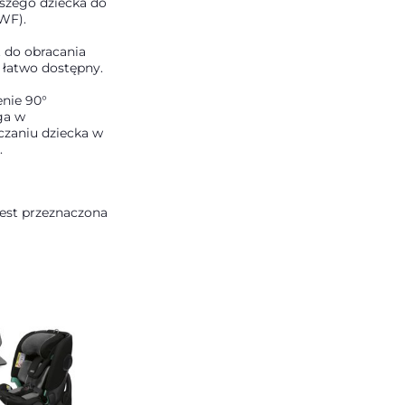
rszego dziecka do
FWF).
 do obracania
a łatwo dostępny.
nie 90°
ga w
czaniu dziecka w
.
jest przeznaczona