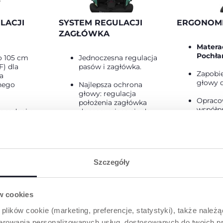
LACJI
SYSTEM REGULACJI
ERGONOM
ZAGŁÓWKA
Matera
Pochła
o 105 cm
Jednoczesna regulacja
) dla
pasów i zagłówka.
Zapobi
a
głowy d
nego
Najlepsza ochrona
głowy: regulacja
Opraco
położenia zagłówka
współpr
 opadaniu
dopasowująca się do
Researc
sie jazdy.
wzrostu dziecka.
zagwar
ergono
 uchwyt
Miękki i wyściełany
ący regulację
zagłówek.
Od 61 t
siedziska w
Szczegóły
(obowi
momencie.
ów cookies
 plików cookie (marketing, preferencje, statystyki), także należ
oferowania personalizowanych usług, dostosowanych do twoich pr