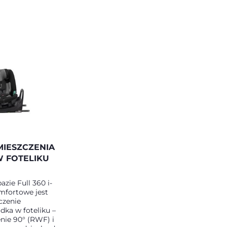
MIESZCZENIA
W FOTELIKU
azie Full 360 i-
mfortowe jest
czenie
ka w foteliku –
nie 90° (RWF) i