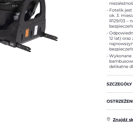
niezależno
Fotelik jes
ok. 3. mies
R129/03 – 
bezpieczeń
Odpowiedni
12 lat) ora
najnowszym
bezpieczeńs
Wykonane z
bambusoweg
delikatne d
SZCZEGÓŁY
OSTRZEŻENI
Znajdź s