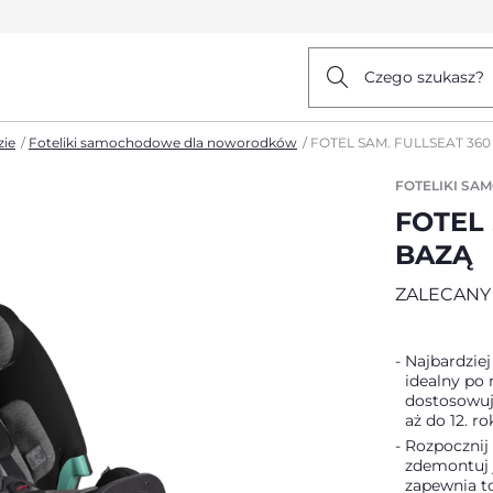
Czego szukasz?
ie
Foteliki samochodowe dla noworodków
FOTEL SAM. FULLSEAT 360
FOTELIKI S
FOTEL 
BAZĄ
ZALECANY
Najbardzie
idealny po 
dostosowuj
aż do 12. ro
Rozpocznij 
zdemontuj j
zapewnia to