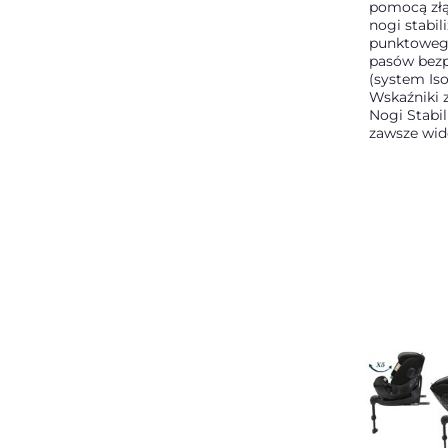
pomocą złąc
nogi stabili
punktoweg
pasów bez
(system Isof
Wskaźniki z
Nogi Stabil
zawsze wid