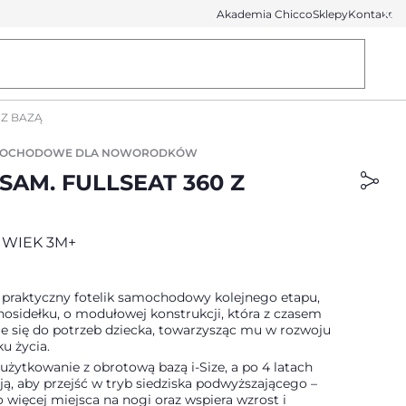
Akademia Chicco
Sklepy
Kontakt
 Z BAZĄ
AMOCHODOWE DLA NOWORODKÓW
SAM. FULLSEAT 360 Z
 WIEK 3M+
j praktyczny fotelik samochodowy kolejnego etapu,
nosidełku, o modułowej konstrukcji, która z czasem
e się do potrzeb dziecka, towarzysząc mu w rozwoju
ku życia.
użytkowanie z obrotową bazą i-Size, a po 4 latach
ą, aby przejść w tryb siedziska podwyższającego –
 więcej miejsca na nogi oraz wspiera wzrost i