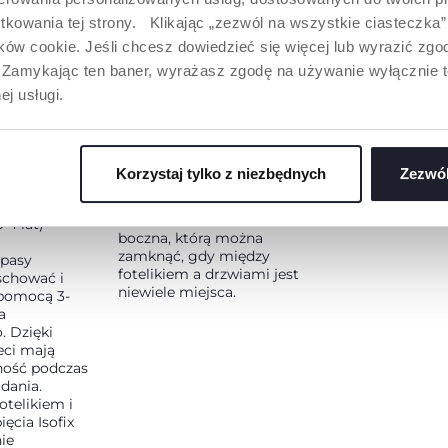
tkowania tej strony. Klikając „zezwól na wszystkie ciasteczka
ów cookie. Jeśli chcesz dowiedzieć się więcej lub wyrazić zgodę
”. Zamykając ten baner, wyrażasz zgodę na używanie wyłącznie 
ej usługi.
SYSTEM OCHORNY
ĄCY DLA
BOCZNEJ
Korzystaj tylko z niezbędnych
Zezwól
ZIECI
Zintegrowana ochorna
boczna + dodatkowa ochrona
 4 lat)
boczna, którą można
a
zamknąć, gdy między
 pasy
fotelikiem a drzwiami jest
schować i
niewiele miejsca.
pomocą 3-
a
 Dzięki
eci mają
ność podczas
dania.
otelikiem i
ęcia Isofix
ie