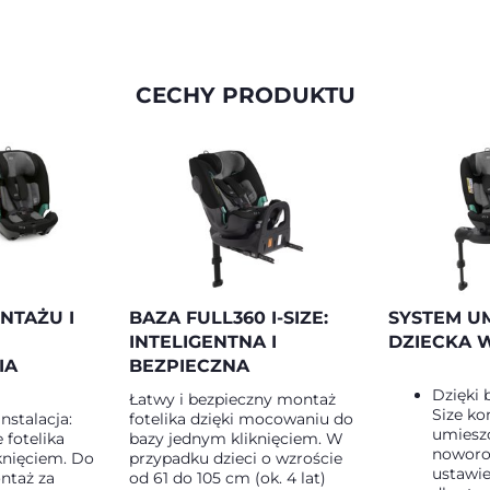
CECHY PRODUKTU
NTAŻU I
BAZA FULL360 I-SIZE:
SYSTEM U
INTELIGENTNA I
DZIECKA 
IA
BEZPIECZNA
Dzięki b
Łatwy i bezpieczny montaż
Size ko
instalacja:
fotelika dzięki mocowaniu do
umiesz
fotelika
bazy jednym kliknięciem. W
noworod
knięciem. Do
przypadku dzieci o wzroście
ustawie
ntaż za
od 61 do 105 cm (ok. 4 lat)