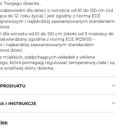
ść Twojego dziecka.
t odpowiedni dla dzieci o wzroście od 61 do 150 cm (od
iąca do 12. roku życia) i jest zgodny z normą ECE
najnowszym i najbardziej zaawansowanym standardem
stwa.
 dla wzrostu od 61 do 150 cm (około od 3 miesięcy do
z zatwierdzony zgodnie z normą ECE R129/03 –
 i najbardziej zaawansowanym standardem
twa dzieci.
 miękkich, oddychających wkładek z włókna
o, które pomagają regulować temperaturę ciała i są
la wrażliwej skóry dziecka.
 PRODUKTU
A I INSTRUKCJE
klep