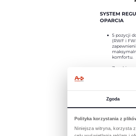
SYSTEM REGU
OPARCIA
5 pozycji d
(RWF i FWF
zapewnieni
maksymal
komfortu.
Zapobiega
głowy w cza
Intuicyjny
umożliwiaj
nachylenia 
Zgoda
dowolnym 
Polityka korzystania z plik
Niniejsza witryna, korzysta z
celu wyświetlania reklam i 