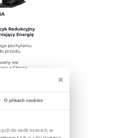
IA
cyk Redukcyjny
niający Energię
ega pochylaniu
o przodu.
wany we
acy z Chicco
hCenter, aby
antować
miczną pozycję.
o 75 cm
O plikach cookies
ązkowo).
ących do osób trzecich, w
eferencji lub w celu poprawy