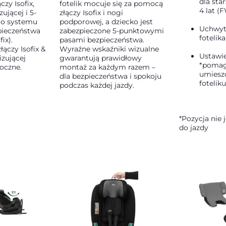
dla sta
zy Isofix,
fotelik mocuje się za pomocą
4 lat (
zującej i 5-
złączy Isofix i nogi
o systemu
podporowej, a dziecko jest
Uchwyt
pieczeństwa
zabezpieczone 5-punktowymi
fotelik
ix).
pasami bezpieczeństwa.
łączy Isofix &
Wyraźne wskaźniki wizualne
Ustawie
izującej
gwarantują prawidłowy
*poma
oczne.
montaż za każdym razem –
umiesz
dla bezpieczeństwa i spokoju
foteliku
podczas każdej jazdy.
*Pozycja nie 
do jazdy