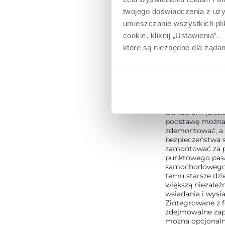
twojego doświadczenia z uży
umieszczanie wszystkich plik
cookie, kliknij „Ustawienia
które są niezbędne dla żądan
FOTELIK
PODWYŻSZAJ
STARSZYCH D
Od 100 cm (około
podstawę możn
zdemontować, a
bezpieczeństwa 
zamontować za 
punktowego pas
samochodowego.
temu starsze dzi
większą niezależ
wsiadania i wysia
Zintegrowane z f
zdejmowalne zapi
można opcjonaln