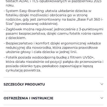
testach ADAC i TCS opublikowanych w październiku 2023
roku.
System Easy-Boarding ułatwia układanie dziecka w
foteliku dzięki możliwości obrócenia go w stronę
rodziców, gdy jest zamontowany na bazie „Base Full 360 i-
Size” (sprzedawanej oddzielnie).
Zagłówek można regulować jednocześnie z 3-punktowymi
pasami bezpieczeństwa, dzięki czemu fotelik rośnie razem
z dzieckiem.
Bezpieczeństwo i komfort dzięki ergonomicznej wkładce
redukcyjnej dla noworodka, która zapewnia prawidłowe
ułożenie głowy i ciała dziecka w jednej linii.
Fotelik posiada wodoodporną budkę z filtrem UV50+,
która działa niezależnie od pozycji pałąka do przenoszenia i
posiada okienko typu peekaboo zapewniające lepszą
cyrkulację powietrza.
SZCZEGÓŁY PRODUKTU
OSTRZEŻENIA I INSTRUKCJE