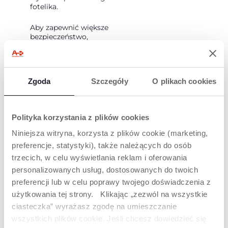
fotelika.
Aby zapewnić większe
bezpieczeństwo,
samochód musi
przejść testy zderzeń
bocznych.
Zgoda
Szczegóły
O plikach cookies
Jest kompatybilny z
samochodami
wyposażonymi w
system Isofix.
Polityka korzystania z plików cookies
Niniejsza witryna, korzysta z plików cookie (marketing,
preferencje, statystyki), także należących do osób
trzecich, w celu wyświetlania reklam i oferowania
personalizowanych usług, dostosowanych do twoich
preferencji lub w celu poprawy twojego doświadczenia z
PODWÓJNA
SYSTEM
użytkowania tej strony. Klikając „zezwól na wszystkie
INSTALACJA
ŁATWEGO
ciasteczka” wyrażasz zgodę na umieszczanie
WSIADANIA
wszystkich plików cookie. Jeśli chcesz dowiedzieć się
Instalacja fotelika jest