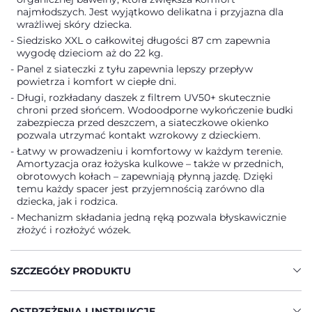
najmłodszych. Jest wyjątkowo delikatna i przyjazna dla
wrażliwej skóry dziecka.
Siedzisko XXL o całkowitej długości 87 cm zapewnia
wygodę dzieciom aż do 22 kg.
Panel z siateczki z tyłu zapewnia lepszy przepływ
powietrza i komfort w ciepłe dni.
Długi, rozkładany daszek z filtrem UV50+ skutecznie
chroni przed słońcem. Wodoodporne wykończenie budki
zabezpiecza przed deszczem, a siateczkowe okienko
pozwala utrzymać kontakt wzrokowy z dzieckiem.
Łatwy w prowadzeniu i komfortowy w każdym terenie.
Amortyzacja oraz łożyska kulkowe – także w przednich,
obrotowych kołach – zapewniają płynną jazdę. Dzięki
temu każdy spacer jest przyjemnością zarówno dla
dziecka, jak i rodzica.
Mechanizm składania jedną ręką pozwala błyskawicznie
złożyć i rozłożyć wózek.
SZCZEGÓŁY PRODUKTU
OSTRZEŻENIA I INSTRUKCJE