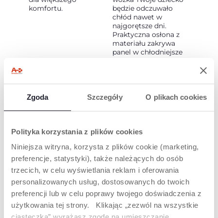
komfortu.
będzie odczuwało
chłód nawet w
najgorętsze dni.
Praktyczna osłona z
materiału zakrywa
panel w chłodniejsze
dni. Wszystko zostało
zaprojektowane tak,
aby zapewnić
Twojemu dziecku
maksymalny
Zgoda
Szczegóły
O plikach cookies
komfort.
Polityka korzystania z plików cookies
Niniejsza witryna, korzysta z plików cookie (marketing,
preferencje, statystyki), także należących do osób
trzecich, w celu wyświetlania reklam i oferowania
ZESTAW
PRZYJEMNA
personalizowanych usług, dostosowanych do twoich
COMFORT
JAZDA
preferencji lub w celu poprawy twojego doświadczenia z
użytkowania tej strony. Klikając „zezwól na wszystkie
Dla zapewnienia
W pełni wyposażone
maksymalnego
koła gwarantują
ciasteczka” wyrażasz zgodę na umieszczanie