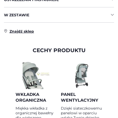
W ZESTAWIE
Znajdź sklep
CECHY PRODUKTU
WKŁADKA
PANEL
ORGANICZNA
WENTYLACYJNY
Miękka wkładka z
Dzięki siateczkowemu
organicznej bawełny
panelowi w oparciu
dla większego
wózka Twoje dziecko