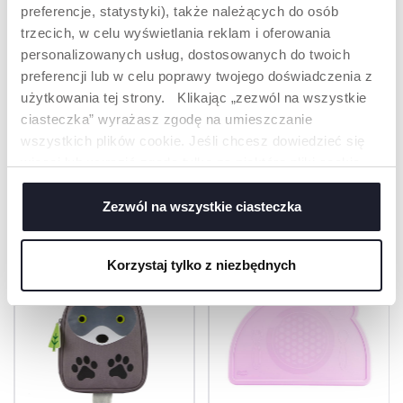
ETYKIETA Z
preferencje, statystyki), także należących do osób
IMIENIEM
trzecich, w celu wyświetlania reklam i oferowania
Wygodna etykieta
personalizowanych usług, dostosowanych do twoich
wewnątrz plecaka, na
preferencji lub w celu poprawy twojego doświadczenia z
której można zapisać
użytkowania tej strony. Klikając „zezwól na wszystkie
imię dziecka.
ciasteczka” wyrażasz zgodę na umieszczanie
wszystkich plików cookie. Jeśli chcesz dowiedzieć się
więcej lub wyrazić zgodę tylko na niektóre pliki cookie,
PRODUKTY, KTÓRE MOGĄ CIĘ
kliknij „Ustawienia”. Zamykając ten baner, wyrażasz
zgodę na używanie wyłącznie technicznych plików
Zezwól na wszystkie ciasteczka
ZAINTERESOWAĆ
cookie, które są niezbędne dla żądanej usługi.
Korzystaj tylko z niezbędnych