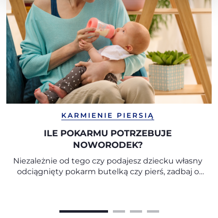
KARMIENIE PIERSIĄ
ILE POKARMU POTRZEBUJE
NOWORODEK?
Niezależnie od tego czy podajesz dziecku własny
odciągnięty pokarm butelką czy pierś, zadbaj o
bliskość, aby doświadczało ono przyjemności
kontaktu z mamą, czuło jej ciepło i mogło patrzeć
w jej oczy.