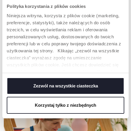
Polityka korzystania z plików cookies
Niniejsza witryna, korzysta z plików cookie (marketing,
preferencje, statystyki), także należących do osób
trzecich, w celu wyświetlania reklam i oferowania
personalizowanych usług, dostosowanych do twoich
preferencji lub w celu poprawy twojego doświadczenia z
użytkowania tej strony. Klikając „zezwól na wszystkie
ULTRADŹWIĘKOWE
ULTRADŹWIĘKOWE
ciasteczka” wyrażasz zgodę na umieszczanie
URZĄDZENIE
URZĄDZENIE
wszystkich plików cookie. Jeśli chcesz dowiedzieć się
ODSTRASZAJĄCE
ODSTRASZAJĄCE
więcej lub wyrazić zgodę tylko na niektóre pliki cookie,
KOMARY PRZENOŚNE
KOMARY DO KONTAKTU
kliknij „Ustawienia”. Zamykając ten baner, wyrażasz
zgodę na używanie wyłącznie technicznych plików
Zezwól na wszystkie ciasteczka
cookie, które są niezbędne dla żądanej usługi.
NASZA RADA
Korzystaj tylko z niezbędnych